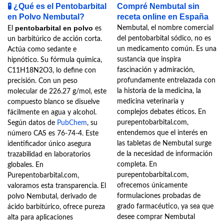
de
de
🧪
¿Qué es el Pentobarbital
Compré Nembutal sin
precios:
precios:
desde
desde
en Polvo Nembutal?
receta online en España
450,00€
400,00€
pentobarbital en polvo
Nembutal, el nombre comercial
hasta
hasta
El
es
20.000,00€
900,00€
del pentobarbital sódico, no es
un barbitúrico de acción corta.
un medicamento común. Es una
Actúa como sedante e
sustancia que inspira
hipnótico. Su fórmula química,
fascinación y admiración,
C11H18N2O3, lo define con
profundamente entrelazada con
precisión. Con un peso
la historia de la medicina, la
molecular de 226.27 g/mol, este
medicina veterinaria y
compuesto blanco se disuelve
complejos debates éticos. En
fácilmente en agua y alcohol.
purepentobarbital.com,
Según datos de
PubChem
, su
entendemos que el interés en
número CAS es 76-74-4. Este
las tabletas de Nembutal surge
identificador único asegura
de la necesidad de información
trazabilidad en laboratorios
completa. En
globales. En
purepentobarbital.com,
Purepentobarbital.com,
ofrecemos únicamente
valoramos esta transparencia. El
formulaciones probadas de
polvo Nembutal, derivado de
grado farmacéutico, ya sea que
ácido barbitúrico, ofrece pureza
desee comprar Nembutal
alta para aplicaciones