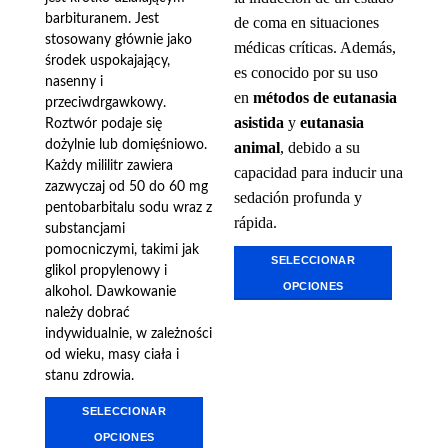
barbituranem. Jest
de coma en situaciones
stosowany głównie jako
médicas críticas. Además,
środek uspokajający,
es conocido por su uso
nasenny i
en
métodos de eutanasia
przeciwdrgawkowy.
asistida
y
eutanasia
Roztwór podaje się
dożylnie lub domięśniowo.
animal
, debido a su
Każdy mililitr zawiera
capacidad para inducir una
zazwyczaj od 50 do 60 mg
sedación profunda y
pentobarbitalu sodu wraz z
rápida.
substancjami
pomocniczymi, takimi jak
SELECCIONAR
glikol propylenowy i
OPCIONES
alkohol. Dawkowanie
Este
należy dobrać
producto
indywidualnie, w zależności
tiene
od wieku, masy ciała i
múltiples
stanu zdrowia.
variantes.
SELECCIONAR
Las
opciones
OPCIONES