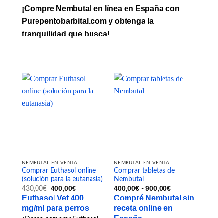
¡Compre Nembutal en línea en España con
Purepentobarbital.com y obtenga la
tranquilidad que busca!
NEMBUTAL EN VENTA
NEMBUTAL EN VENTA
Comprar Euthasol online
Comprar tabletas de
(solución para la eutanasia)
Nembutal
El
El
Rango
400,00
€
400,00
€
900,00
€
430,00
€
-
precio
precio
de
Euthasol Vet 400
Compré Nembutal sin
original
actual
precios:
era:
es:
desde
mg/ml para perros
receta online en
430,00€.
400,00€.
400,00€