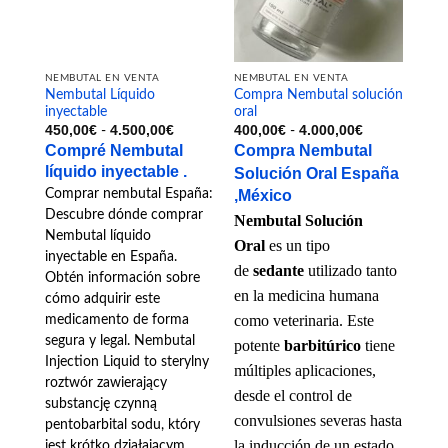
se
pueden
elegir
en
NEMBUTAL EN VENTA
NEMBUTAL EN VENTA
la
Nembutal Líquido
Compra Nembutal solución
inyectable
oral
página
Rango
Rango
450,00
€
4.500,00
€
400,00
€
4.000,00
€
-
-
de
de
de
Compré Nembutal
Compra Nembutal
precios:
precios:
producto
desde
desde
líquido inyectable .
Solución Oral
España
450,00€
400,00€
,México
Comprar nembutal España:
hasta
hasta
4.500,00€
4.000,00€
Descubre dónde comprar
Nembutal Solución
Nembutal líquido
Oral
es un tipo
inyectable en España.
de
sedante
utilizado tanto
Obtén información sobre
en la medicina humana
cómo adquirir este
como veterinaria. Este
medicamento de forma
segura y legal. Nembutal
potente
barbitúrico
tiene
Injection Liquid to sterylny
múltiples aplicaciones,
roztwór zawierający
desde el control de
substancję czynną
convulsiones severas hasta
pentobarbital sodu, który
la inducción de un estado
jest krótko działającym