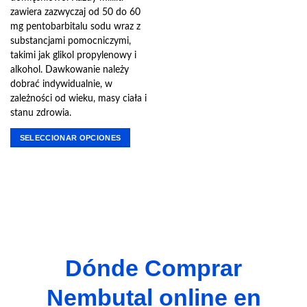
zawiera zazwyczaj od 50 do 60
mg pentobarbitalu sodu wraz z
substancjami pomocniczymi,
takimi jak glikol propylenowy i
alkohol. Dawkowanie należy
dobrać indywidualnie, w
zależności od wieku, masy ciała i
stanu zdrowia.
SELECCIONAR OPCIONES
Este
producto
tiene
múltiples
variantes.
Las
opciones
se
Dónde Comprar
pueden
elegir
Nembutal online en
en