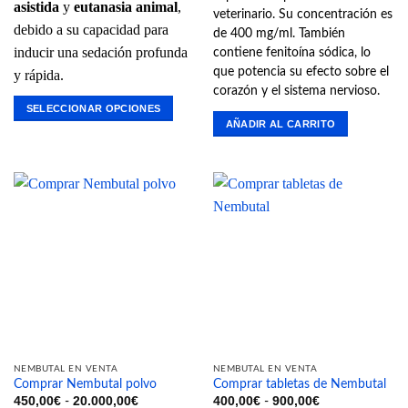
asistida
y
eutanasia animal
,
veterinario. Su concentración es
debido a su capacidad para
de 400 mg/ml. También
inducir una sedación profunda
contiene fenitoína sódica, lo
que potencia su efecto sobre el
y rápida.
corazón y el sistema nervioso.
SELECCIONAR OPCIONES
AÑADIR AL CARRITO
Este
producto
tiene
múltiples
variantes.
Las
opciones
se
pueden
elegir
en
la
página
NEMBUTAL EN VENTA
NEMBUTAL EN VENTA
de
Comprar Nembutal polvo
Comprar tabletas de Nembutal
producto
Rango
Rango
450,00
€
20.000,00
€
400,00
€
900,00
€
-
-