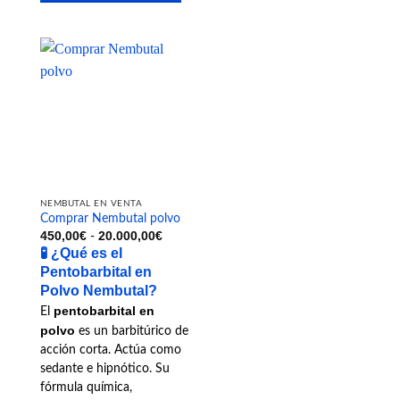
se
Este
pueden
producto
elegir
tiene
en
múltiples
la
variantes.
página
Las
de
opciones
producto
se
pueden
elegir
en
NEMBUTAL EN VENTA
la
Comprar Nembutal polvo
Rango
450,00
€
20.000,00
€
página
-
de
🧪
¿Qué es el
de
precios:
desde
Pentobarbital en
producto
450,00€
Polvo Nembutal?
hasta
20.000,00€
pentobarbital en
El
polvo
es un barbitúrico de
acción corta. Actúa como
sedante e hipnótico. Su
fórmula química,