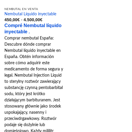
la
NEMBUTAL EN VENTA
página
Nembutal Líquido inyectable
de
Rango
450,00
€
4.500,00
€
-
de
producto
Compré Nembutal líquido
precios:
desde
inyectable .
450,00€
Comprar nembutal España:
hasta
4.500,00€
Descubre dónde comprar
Nembutal líquido inyectable en
España. Obtén información
sobre cómo adquirir este
medicamento de forma segura y
legal. Nembutal Injection Liquid
to sterylny roztwór zawierający
substancję czynną pentobarbital
sodu, który jest krótko
działającym barbituranem. Jest
stosowany głównie jako środek
uspokajający, nasenny i
przeciwdrgawkowy. Roztwór
podaje się dożylnie lub
domięśniowo. Każdy mililitr