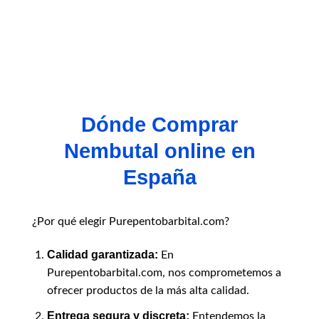
Este
producto
tiene
múltiples
variantes.
Las
opciones
se
Dónde Comprar
pueden
elegir
Nembutal online en
en
la
España
página
de
producto
¿Por qué elegir Purepentobarbital.com?
Calidad garantizada:
En
Purepentobarbital.com, nos comprometemos a
ofrecer productos de la más alta calidad.
Entrega segura y discreta:
Entendemos la