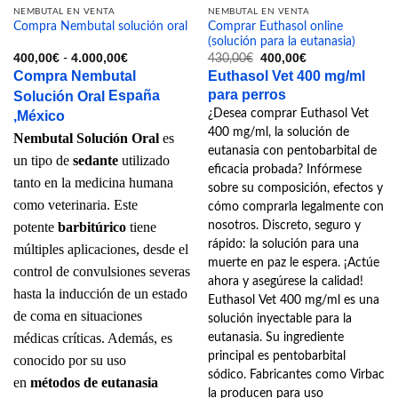
NEMBUTAL EN VENTA
NEMBUTAL EN VENTA
Comprar Euthasol online
Compra Nembutal solución oral
(solución para la eutanasia)
Rango
El
El
400,00
€
4.000,00
€
400,00
€
-
430,00
€
de
precio
precio
Compra Nembutal
Euthasol Vet 400 mg/ml
precios:
original
actual
desde
era:
es:
para perros
Solución Oral
España
400,00€
430,00€.
400,00€.
,México
¿Desea comprar Euthasol Vet
hasta
4.000,00€
400 mg/ml, la solución de
Nembutal Solución Oral
es
eutanasia con pentobarbital de
un tipo de
sedante
utilizado
eficacia probada? Infórmese
tanto en la medicina humana
sobre su composición, efectos y
como veterinaria. Este
cómo comprarla legalmente con
potente
barbitúrico
tiene
nosotros. Discreto, seguro y
rápido: la solución para una
múltiples aplicaciones, desde el
muerte en paz le espera. ¡Actúe
control de convulsiones severas
ahora y asegúrese la calidad!
hasta la inducción de un estado
Euthasol Vet 400 mg/ml es una
de coma en situaciones
solución inyectable para la
médicas críticas. Además, es
eutanasia. Su ingrediente
principal es pentobarbital
conocido por su uso
sódico. Fabricantes como Virbac
en
métodos de eutanasia
la producen para uso