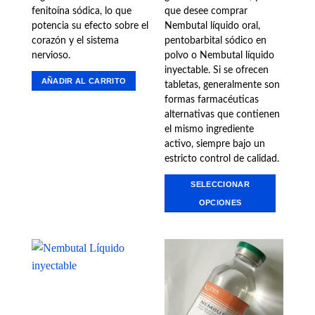
fenitoína sódica, lo que
que desee comprar
potencia su efecto sobre el
Nembutal líquido oral,
corazón y el sistema
pentobarbital sódico en
nervioso.
polvo o Nembutal líquido
inyectable. Si se ofrecen
AÑADIR AL CARRITO
tabletas, generalmente son
formas farmacéuticas
alternativas que contienen
el mismo ingrediente
activo, siempre bajo un
estricto control de calidad.
SELECCIONAR
OPCIONES
Este
producto
tiene
múltiples
variantes.
Las
opciones