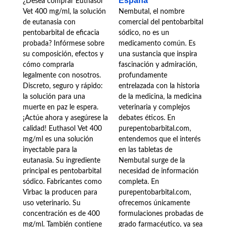
España
¿Desea comprar Euthasol
hasta
900,00€
Vet 400 mg/ml, la solución
Nembutal, el nombre
de eutanasia con
comercial del pentobarbital
pentobarbital de eficacia
sódico, no es un
probada? Infórmese sobre
medicamento común. Es
su composición, efectos y
una sustancia que inspira
cómo comprarla
fascinación y admiración,
legalmente con nosotros.
profundamente
Discreto, seguro y rápido:
entrelazada con la historia
la solución para una
de la medicina, la medicina
muerte en paz le espera.
veterinaria y complejos
¡Actúe ahora y asegúrese la
debates éticos. En
calidad! Euthasol Vet 400
purepentobarbital.com,
mg/ml es una solución
entendemos que el interés
inyectable para la
en las tabletas de
eutanasia. Su ingrediente
Nembutal surge de la
principal es pentobarbital
necesidad de información
sódico. Fabricantes como
completa. En
Virbac la producen para
purepentobarbital.com,
uso veterinario. Su
ofrecemos únicamente
concentración es de 400
formulaciones probadas de
mg/ml. También contiene
grado farmacéutico, ya sea