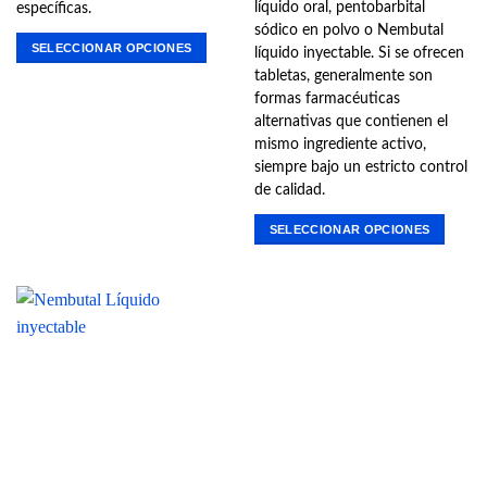
líquido oral, pentobarbital
específicas.
sódico en polvo o Nembutal
SELECCIONAR OPCIONES
líquido inyectable. Si se ofrecen
Este
tabletas, generalmente son
producto
formas farmacéuticas
tiene
alternativas que contienen el
múltiples
mismo ingrediente activo,
variantes.
siempre bajo un estricto control
Las
de calidad.
opciones
SELECCIONAR OPCIONES
se
Este
pueden
producto
elegir
tiene
en
múltiples
la
variantes.
página
Las
de
opciones
producto
se
pueden
elegir
en