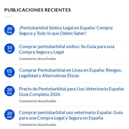
PUBLICACIONES RECIENTES
¡Pentobarbital Sódico Legal en España: Compra
20
Sep
Segura y Todo lo que Debes Saber!
No
hay
Comprar pentobarbital sódico: Su Guía para una
10
comentarios
en
Jul
Compra Segura y Legal
¡Pentobarbital
Sódico
en
Comentarios desactivados
Legal
Comprar
en
pentobarbital
España:
Comprar Pentobarbital en Línea en España: Riesgos,
05
Compra
sódico:
Jul
Legalidad y Alternativas Éticas
Segura
Su
y
No
Guía
Todo
hay
lo
Precio de Pentobarbital para Uso Veterinario España:
para
20
comentarios
que
en
una
Abr
Guía Completa 2026
Debes
Comprar
Compra
Saber!
Pentobarbital
en
Comentarios desactivados
Segura
en
Precio
Línea
y
de
en
Comprar pentobarbital uso veterinario España: Guía
20
Legal
España:
Pentobarbital
Abr
para una Compra Legal y Segura en España
Riesgos,
para
Legalidad
en
Comentarios desactivados
Uso
y