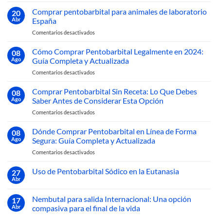
Comprar
Alternativas
Veterinario
Éticas
pentobarbital
Comprar pentobarbital para animales de laboratorio
España:
20
uso
Guía
Abr
España
veterinario
Completa
en
Comentarios desactivados
España:
2026
Comprar
Guía
pentobarbital
Cómo Comprar Pentobarbital Legalmente en 2024:
para
08
para
una
Ago
Guía Completa y Actualizada
animales
Compra
en
Comentarios desactivados
de
Legal
Cómo
laboratorio
y
Comprar
Comprar Pentobarbital Sin Receta: Lo Que Debes
España
08
Segura
Pentobarbital
Ago
Saber Antes de Considerar Esta Opción
en
Legalmente
España
en
Comentarios desactivados
en
Comprar
2024:
Pentobarbital
Dónde Comprar Pentobarbital en Línea de Forma
Guía
08
Sin
Completa
Ago
Segura: Guía Completa y Actualizada
Receta:
y
en
Comentarios desactivados
Lo
Actualizada
Dónde
Que
Comprar
Uso de Pentobarbital Sódico en la Eutanasia
Debes
27
Pentobarbital
Saber
Abr
No
en
Antes
hay
Línea
comentarios
de
Nembutal para salida Internacional: Una opción
17
en
de
Considerar
Uso
Abr
compasiva para el final de la vida
Forma
Esta
de
Segura: