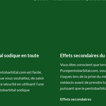
 sodique en toute
Effets secondaires du
Vous êtes conscient que lo
Purepentobarbital.com, vous 
obarbital.com est facile,
risques lors de la prise du 
que vous souhaitez, de saisir
médecin avant de prendre to
 sécurité en utilisant l’une
puissant que le pentobarbit
tobarbital sodique
Effets secondaires