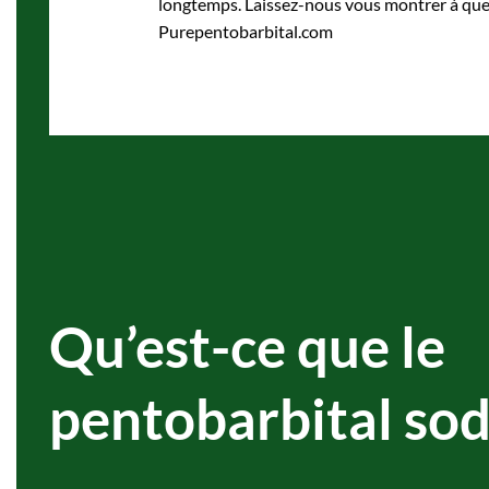
longtemps. Laissez-nous vous montrer à quel p
Purepentobarbital.com
Qu’est-ce que le
pentobarbital sod