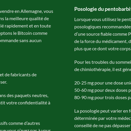
Posologie du pentobarbi
 vendre en Allemagne, vous
ns la meilleure qualité de
Lorsque vous utilisez le pen
dié rapidement et en toute
posologiques recommandées.
cceptons le Bitcoin comme
d’une source fiable comme P
 commande sans aucun
de la force du médicament, d
plus que ce dont votre corps
Pour les troubles du sommeil 
de chimiothérapie, il est gén
et de fabricants de
ser.
20-25 mg pour une dose un
50-60 mg pour deux doses p
ans des paquets neutres,
80-90 mg pour trois doses p
tit votre confidentialité à
La posologie peut varier en f
déterminée par votre médecin
ssifs comme d’autres
conseillé de ne pas dépasser
 que vous n’avez pas à vous