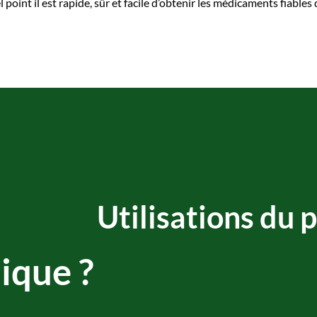
oint il est rapide, sûr et facile d’obtenir les médicaments fiables
Utilisations du 
ique ?