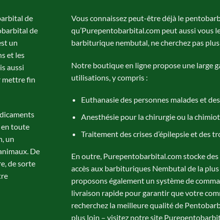
arbital de
Vous connaissez peut-être déjà le pentobarbi
barbital de
qu’Purepentobarbital.com peut aussi vous le f
st un
barbiturique nembutal, ne cherchez pas plus 
s et les
Notre boutique en ligne propose une large 
is aussi
utilisations, y compris :
r mettre fin
Euthanasie des personnes malades et des
édicaments
Anesthésie pour la chirurgie ou la chimio
 en toute
Traitement des crises d’épilepsie et des 
m, un
 animaux. De
En outre, Purepentobarbital.com stocke des 
re, de sorte
accès aux barbituriques Nembutal de la plus h
tre
proposons également un système de command
livraison rapide pour garantir que votre com
recherchez la meilleure qualité de Pentobarb
plus loin – visitez notre site Purepentobarbi