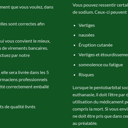
Vous pouvez ressentir certa
cament que vous voulez, dans
de sodium. Ceux-ci peuvent i
lles sont correctes afin
Vertiges
nausées
ui vous convient le mieux,
Éruption cutanée
ou de virements bancaires.
Vertiges et étourdisseme
ctuez par notre
somnolence ou fatigue
lle sera livrée dans les 5
Risques
harmaciens professionnels
 été correctement emballé
Lorsque le pentobarbital so
euthanasie, il doit l’être pa
utilisation du médicament pe
 de qualité livrés
compris la mort. Si vous en
ne doit être pris que dans c
au préalable.