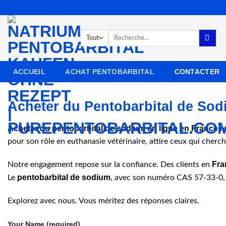
Passer
au
contenu
Recherche
pour :
ACCUEIL
ACHAT PENTOBARBITAL
CONTACTER
Acheter du Pentobarbital de Sod
Acheter du pentobarbital de sodium en ligne en France
re
pour son rôle en euthanasie vétérinaire, attire ceux qui cherc
Fra
Notre engagement repose sur la confiance. Des clients en
pentobarbital de sodium
Le
, avec son numéro CAS 57-33-0, a
Explorez avec nous. Vous méritez des réponses claires.
Your Name (required)