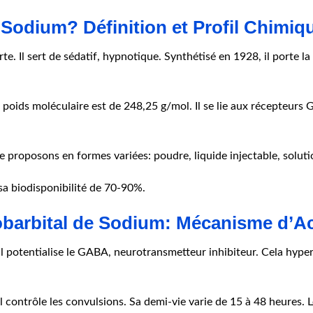
e Sodium? Définition et Profil Chimiq
rte. Il sert de sédatif, hypnotique. Synthétisé en 1928, il por
on poids moléculaire est de 248,25 g/mol. Il se lie aux récepteur
le proposons en formes variées: poudre, liquide injectable, solut
 sa biodisponibilité de 70-90%.
obarbital de Sodium: Mécanisme d’Ac
l potentialise le GABA, neurotransmetteur inhibiteur. Cela hyper
il contrôle les convulsions. Sa demi-vie varie de 15 à 48 heures. Le