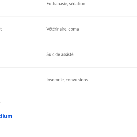
Euthanasie, sédation
t
Vétérinaire, coma
Suicide assisté
Insomnie, convulsions
.
odium