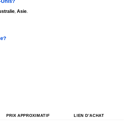
-Unis?
stralie
Asie
,
.
ce?
PRIX APPROXIMATIF
LIEN D’ACHAT