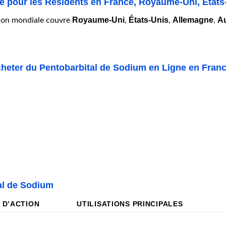
e pour les Résidents en France, Royaume-Uni, États
Royaume-Uni
États-Unis
Allemagne
Au
ion mondiale couvre
,
,
,
cheter du Pentobarbital de Sodium en Ligne en Fran
al de Sodium
 D’ACTION
UTILISATIONS PRINCIPALES