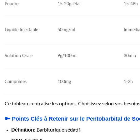
Poudre
15-20g létal
15-48h
Liquide Injectable
50mg/mL
Immédia
Solution Orale
9g/100mL
30min
Comprimés
100mg
1-2h
Ce tableau centralise les options. Choisissez selon vos besoins
🔑 Points Clés à Retenir sur le Pentobarbital de S
Définition
: Barbiturique sédatif.