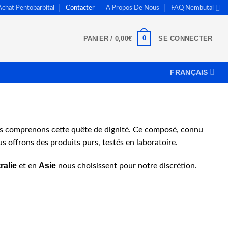
Achat Pentobarbital
Contacter
A Propos De Nous
FAQ Nembutal
0
PANIER /
0,00
€
SE CONNECTER
FRANÇAIS
us comprenons cette quête de dignité. Ce composé, connu
s offrons des produits purs, testés en laboratoire.
ralie
Asie
et en
nous choisissent pour notre discrétion.