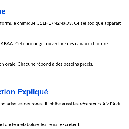
ue
te la formule chimique C11H17N2NaO3. Ce sel sodique apparaît
s GABAA. Cela prolonge l’ouverture des canaux chlorure.
ion orale. Chacune répond à des besoins précis.
tion Expliqué
polarise les neurones. Il inhibe aussi les récepteurs AMPA du
 foie le métabolise, les reins l’excrètent.