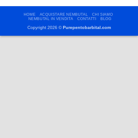
HOME
ACQUISTARE NEMBUTAL
CHI SIAMO
NEMBUTAL IN VENDITA
CONTATTI
BLOG
Copyright 2026 ©
Purepentobarbital.com