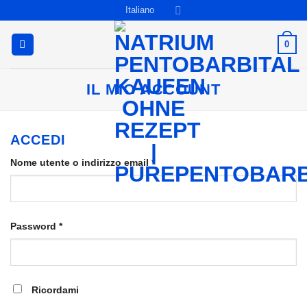
Salta
Italiano
ai
contenuti
0
IL MIO ACCOUNT
ACCEDI
Richiesto
Nome utente o indirizzo email
*
Richiesto
Password
*
Ricordami