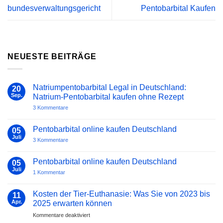
bundesverwaltungsgericht
Pentobarbital Kaufen
NEUESTE BEITRÄGE
Natriumpentobarbital Legal in Deutschland:
20
Sep.
Natrium-Pentobarbital kaufen ohne Rezept
zu
3 Kommentare
Natriumpentobarbital
Legal
in
Pentobarbital online kaufen Deutschland
05
Deutschland:
Juli
Natrium-
zu
3 Kommentare
Pentobarbital
Pentobarbital
kaufen
online
ohne
kaufen
Pentobarbital online kaufen Deutschland
05
Rezept
Deutschland
Juli
zu
1 Kommentar
Pentobarbital
online
kaufen
Kosten der Tier-Euthanasie: Was Sie von 2023 bis
11
Deutschland
Apr.
2025 erwarten können
für
Kommentare deaktiviert
Kosten