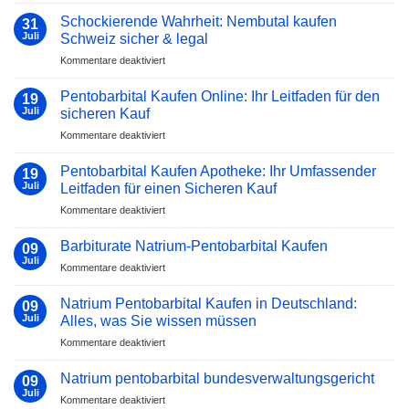
der
Schockierende Wahrheit: Nembutal kaufen
31
Tier-
Juli
Schweiz sicher & legal
Euthanasie:
für
Kommentare deaktiviert
Was
Schockierende
Sie
Wahrheit:
von
Pentobarbital Kaufen Online: Ihr Leitfaden für den
19
Nembutal
2023
Juli
sicheren Kauf
kaufen
bis
für
Kommentare deaktiviert
Schweiz
2025
Pentobarbital
sicher
erwarten
Kaufen
&
Pentobarbital Kaufen Apotheke: Ihr Umfassender
können
19
Online:
legal
Juli
Leitfaden für einen Sicheren Kauf
Ihr
für
Kommentare deaktiviert
Leitfaden
Pentobarbital
für
Kaufen
den
Barbiturate Natrium-Pentobarbital Kaufen
09
Apotheke:
sicheren
Juli
für
Kommentare deaktiviert
Ihr
Kauf
Barbiturate
Umfassender
Natrium-
Natrium Pentobarbital Kaufen in Deutschland:
Leitfaden
09
Pentobarbital
Juli
für
Alles, was Sie wissen müssen
Kaufen
einen
für
Kommentare deaktiviert
Sicheren
Natrium
Kauf
Pentobarbital
Natrium pentobarbital bundesverwaltungsgericht
09
Kaufen
Juli
für
Kommentare deaktiviert
in