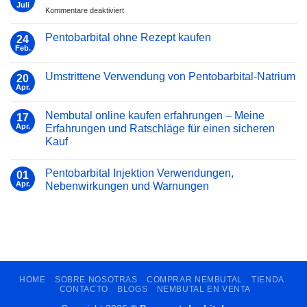
Tiermedizin:
sicheren
Juli
für
Kommentare deaktiviert
Ein
und
Natrium
umfassender
legalen
pentobarbital
Pentobarbital ohne Rezept kaufen
Leitfaden
24
Kauf
compendium
Feb.
Keine
Kommentare
zu
Umstrittene Verwendung von Pentobarbital-Natrium
20
Pentobarbital
ohne
Apr.
Keine
Rezept
Kommentare
kaufen
zu
Nembutal online kaufen erfahrungen – Meine
17
Umstrittene
Verwendung
Apr.
Erfahrungen und Ratschläge für einen sicheren
von
Kauf
Pentobarbital-
Natrium
Keine
Kommentare
Pentobarbital Injektion Verwendungen,
zu
01
Nembutal
Apr.
Nebenwirkungen und Warnungen
online
kaufen
Keine
erfahrungen
Kommentare
–
zu
Meine
Pentobarbital
Erfahrungen
Injektion
und
Verwendungen,
Ratschläge
Nebenwirkungen
für
und
einen
Warnungen
HOME
SOBRE NOSOTRAS
COMPRAR NEMBUTAL
TIENDA
sicheren
Kauf
CONTACTO
BLOGS
NEMBUTAL EN VENTA