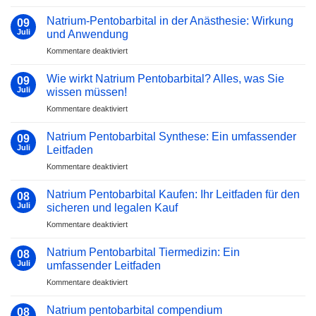
Natrium
Deutschland:
pentobarbital
Natrium-Pentobarbital in der Anästhesie: Wirkung
Alles,
09
bundesverwaltungsgericht
Juli
was
und Anwendung
Sie
für
Kommentare deaktiviert
wissen
Natrium-
müssen
Pentobarbital
Wie wirkt Natrium Pentobarbital? Alles, was Sie
09
in
Juli
wissen müssen!
der
für
Kommentare deaktiviert
Anästhesie:
Wie
Wirkung
wirkt
und
Natrium Pentobarbital Synthese: Ein umfassender
09
Natrium
Anwendung
Juli
Leitfaden
Pentobarbital?
für
Kommentare deaktiviert
Alles,
Natrium
was
Pentobarbital
Sie
Natrium Pentobarbital Kaufen: Ihr Leitfaden für den
08
Synthese:
wissen
Juli
sicheren und legalen Kauf
Ein
müssen!
für
Kommentare deaktiviert
umfassender
Natrium
Leitfaden
Pentobarbital
Natrium Pentobarbital Tiermedizin: Ein
08
Kaufen:
Juli
umfassender Leitfaden
Ihr
für
Kommentare deaktiviert
Leitfaden
Natrium
für
Pentobarbital
den
Natrium pentobarbital compendium
08