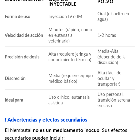
POLVO
INYECTABLE
Oral (disuelto en
Forma de uso
Inyección IV o IM
agua)
Minutos (rápido, como
Velocidad de acción
en eutanasia
1-2 horas
veterinaria)
Media-Alta
Alta (requiere jeringa y
Precisión de dosis
(depende de la
conocimiento técnico)
disolución)
Alta (fácil de
Media (requiere equipo
Discreción
ocultar y
médico básico)
transportar)
Uso personal,
Uso clínico, eutanasia
Ideal para
transición serena
asistida
en casa
❗
Advertencias y efectos secundarios
El Nembutal
no es un medicamento inocuo
. Sus efectos
secundarios pueden incluir: