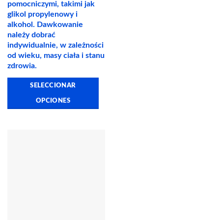
múltiples
pomocniczymi, takimi jak
variantes.
glikol propylenowy i
Las
alkohol. Dawkowanie
opciones
należy dobrać
se
indywidualnie, w zależności
pueden
od wieku, masy ciała i stanu
elegir
zdrowia.
en
SELECCIONAR
la
página
OPCIONES
de
Este
producto
producto
tiene
múltiples
variantes.
Las
opciones
se
pueden
elegir
en