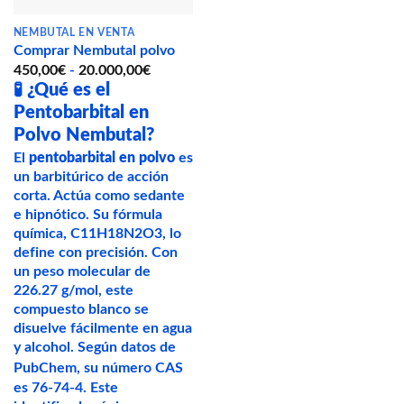
la
página
NEMBUTAL EN VENTA
Comprar Nembutal polvo
de
Rango
producto
450,00
€
-
20.000,00
€
de
🧪
¿Qué es el
precios:
Pentobarbital en
desde
450,00€
Polvo Nembutal?
hasta
20.000,00€
El
pentobarbital en polvo
es
un barbitúrico de acción
corta. Actúa como sedante
e hipnótico. Su fórmula
química, C11H18N2O3, lo
define con precisión. Con
un peso molecular de
226.27 g/mol, este
compuesto blanco se
disuelve fácilmente en agua
y alcohol. Según datos de
PubChem
, su número CAS
es 76-74-4. Este