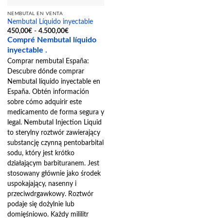
la
NEMBUTAL EN VENTA
página
Nembutal Líquido inyectable
de
Rango
450,00
€
-
4.500,00
€
de
producto
Compré Nembutal líquido
precios:
desde
inyectable .
450,00€
Comprar nembutal España:
hasta
4.500,00€
Descubre dónde comprar
Nembutal líquido inyectable en
España. Obtén información
sobre cómo adquirir este
medicamento de forma segura y
legal. Nembutal Injection Liquid
to sterylny roztwór zawierający
substancję czynną pentobarbital
sodu, który jest krótko
działającym barbituranem. Jest
stosowany głównie jako środek
uspokajający, nasenny i
przeciwdrgawkowy. Roztwór
podaje się dożylnie lub
domięśniowo. Każdy mililitr