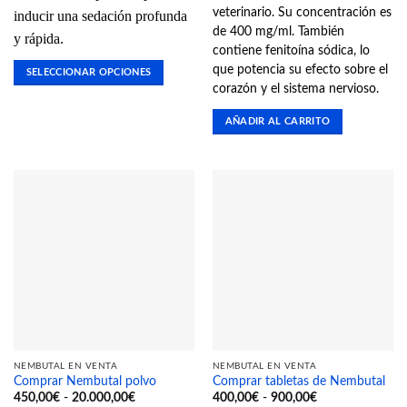
veterinario. Su concentración es
inducir una sedación profunda
de 400 mg/ml. También
y rápida.
contiene fenitoína sódica, lo
que potencia su efecto sobre el
SELECCIONAR OPCIONES
corazón y el sistema nervioso.
Este
producto
AÑADIR AL CARRITO
tiene
múltiples
variantes.
Las
opciones
se
pueden
elegir
en
la
página
de
producto
NEMBUTAL EN VENTA
NEMBUTAL EN VENTA
Comprar Nembutal polvo
Comprar tabletas de Nembutal
Rango
Rango
450,00
€
-
20.000,00
€
400,00
€
-
900,00
€