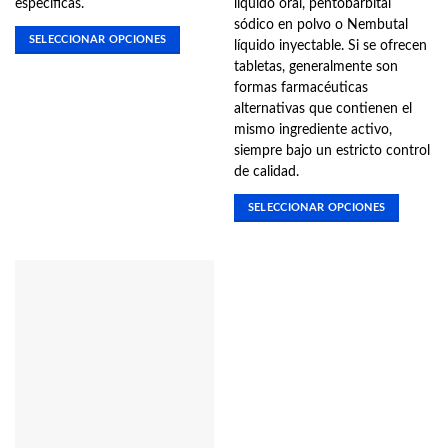
específicas.
líquido oral, pentobarbital
sódico en polvo o Nembutal
SELECCIONAR OPCIONES
líquido inyectable. Si se ofrecen
Este
tabletas, generalmente son
producto
formas farmacéuticas
tiene
alternativas que contienen el
múltiples
mismo ingrediente activo,
variantes.
siempre bajo un estricto control
Las
de calidad.
opciones
SELECCIONAR OPCIONES
se
pueden
Este
elegir
producto
en
tiene
la
múltiples
página
variantes.
de
Las
producto
opciones
se
pueden
elegir
en