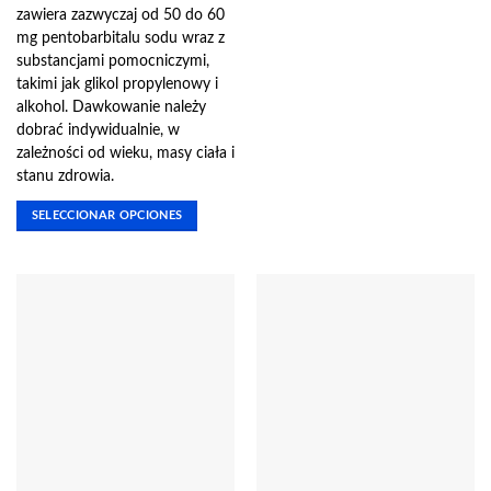
zawiera zazwyczaj od 50 do 60
mg pentobarbitalu sodu wraz z
substancjami pomocniczymi,
takimi jak glikol propylenowy i
alkohol. Dawkowanie należy
dobrać indywidualnie, w
zależności od wieku, masy ciała i
stanu zdrowia.
SELECCIONAR OPCIONES
Este
producto
tiene
múltiples
variantes.
Las
opciones
se
pueden
elegir
en