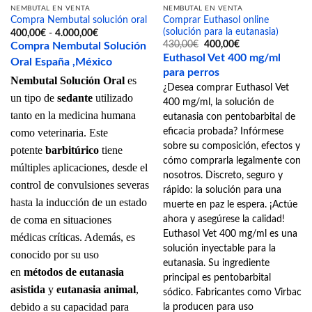
NEMBUTAL EN VENTA
NEMBUTAL EN VENTA
Comprar Euthasol online
Compra Nembutal solución oral
(solución para la eutanasia)
Rango
400,00
€
-
4.000,00
€
de
El
El
430,00
€
400,00
€
Compra Nembutal Solución
precios:
precio
precio
Euthasol Vet 400 mg/ml
desde
Oral
España
,México
original
actual
400,00€
era:
es:
para perros
hasta
Nembutal Solución Oral
es
430,00€.
400,00€.
4.000,00€
¿Desea comprar Euthasol Vet
un tipo de
sedante
utilizado
400 mg/ml, la solución de
tanto en la medicina humana
eutanasia con pentobarbital de
como veterinaria. Este
eficacia probada? Infórmese
sobre su composición, efectos y
potente
barbitúrico
tiene
cómo comprarla legalmente con
múltiples aplicaciones, desde el
nosotros. Discreto, seguro y
control de convulsiones severas
rápido: la solución para una
hasta la inducción de un estado
muerte en paz le espera. ¡Actúe
de coma en situaciones
ahora y asegúrese la calidad!
Euthasol Vet 400 mg/ml es una
médicas críticas. Además, es
solución inyectable para la
conocido por su uso
eutanasia. Su ingrediente
en
métodos de eutanasia
principal es pentobarbital
asistida
y
eutanasia animal
,
sódico. Fabricantes como Virbac
debido a su capacidad para
la producen para uso