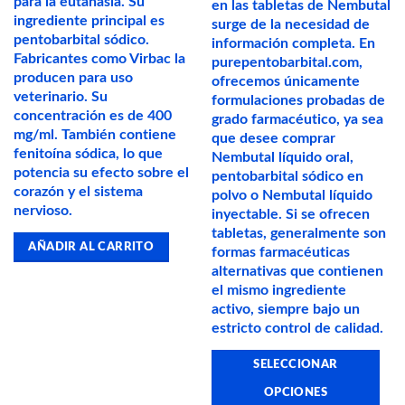
para la eutanasia. Su
en las tabletas de Nembutal
ingrediente principal es
surge de la necesidad de
pentobarbital sódico.
información completa. En
Fabricantes como Virbac la
purepentobarbital.com,
producen para uso
ofrecemos únicamente
veterinario. Su
formulaciones probadas de
concentración es de 400
grado farmacéutico, ya sea
mg/ml. También contiene
que desee comprar
fenitoína sódica, lo que
Nembutal líquido oral,
potencia su efecto sobre el
pentobarbital sódico en
corazón y el sistema
polvo o Nembutal líquido
nervioso.
inyectable. Si se ofrecen
tabletas, generalmente son
AÑADIR AL CARRITO
formas farmacéuticas
alternativas que contienen
el mismo ingrediente
activo, siempre bajo un
estricto control de calidad.
SELECCIONAR
OPCIONES