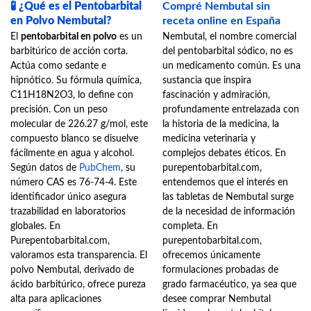
de
de
🧪
¿Qué es el Pentobarbital
Compré Nembutal sin
precios:
precios:
desde
desde
en Polvo Nembutal?
receta online en España
450,00€
400,00€
El
pentobarbital en polvo
es un
Nembutal, el nombre comercial
hasta
hasta
20.000,00€
900,00€
barbitúrico de acción corta.
del pentobarbital sódico, no es
Actúa como sedante e
un medicamento común. Es una
hipnótico. Su fórmula química,
sustancia que inspira
C11H18N2O3, lo define con
fascinación y admiración,
precisión. Con un peso
profundamente entrelazada con
molecular de 226.27 g/mol, este
la historia de la medicina, la
compuesto blanco se disuelve
medicina veterinaria y
fácilmente en agua y alcohol.
complejos debates éticos. En
Según datos de
PubChem
, su
purepentobarbital.com,
número CAS es 76-74-4. Este
entendemos que el interés en
identificador único asegura
las tabletas de Nembutal surge
trazabilidad en laboratorios
de la necesidad de información
globales. En
completa. En
Purepentobarbital.com,
purepentobarbital.com,
valoramos esta transparencia. El
ofrecemos únicamente
polvo Nembutal, derivado de
formulaciones probadas de
ácido barbitúrico, ofrece pureza
grado farmacéutico, ya sea que
alta para aplicaciones
desee comprar Nembutal