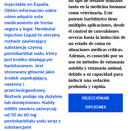
un tipo de
sedante
utilizado
inyectable en España.
tanto en la medicina humana
Obtén información sobre
como veterinaria. Este
cómo adquirir este
potente
barbitúrico
tiene
medicamento de forma
múltiples aplicaciones, desde
segura y legal. Nembutal
el control de convulsiones
Injection Liquid to sterylny
severas hasta la inducción de
roztwór zawierający
un estado de coma en
substancję czynną
situaciones médicas críticas.
pentobarbital sodu, który
Además, es conocido por su
jest krótko działającym
uso en
métodos de eutanasia
barbituranem. Jest
asistida
y
eutanasia animal
,
stosowany głównie jako
debido a su capacidad para
środek uspokajający,
inducir una sedación
nasenny i
profunda y rápida.
przeciwdrgawkowy.
Roztwór podaje się dożylnie
SELECCIONAR
lub domięśniowo. Każdy
OPCIONES
mililitr zawiera zazwyczaj
Este
od 50 do 60 mg
producto
pentobarbitalu sodu wraz z
tiene
substancjami