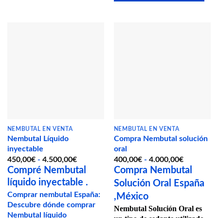
Este
producto
tiene
múltiples
variantes.
Las
opciones
se
pueden
elegir
en
la
página
NEMBUTAL EN VENTA
NEMBUTAL EN VENTA
Nembutal Líquido
Compra Nembutal solución
de
inyectable
oral
producto
Rango
Rango
450,00
€
-
4.500,00
€
400,00
€
-
4.000,00
€
de
de
Compré Nembutal
Compra Nembutal
precios:
precios:
líquido inyectable .
Solución Oral
España
desde
desde
450,00€
400,00€
Comprar nembutal España:
,México
hasta
hasta
Descubre dónde comprar
4.500,00€
4.000,00€
Nembutal Solución Oral
es
Nembutal líquido