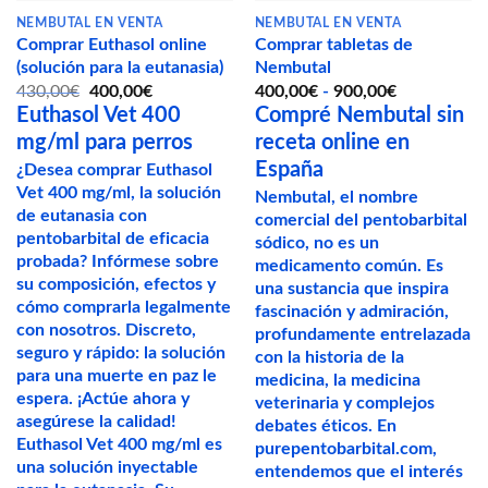
la
NEMBUTAL EN VENTA
NEMBUTAL EN VENTA
página
Comprar Euthasol online
Comprar tabletas de
de
(solución para la eutanasia)
Nembutal
producto
El
El
Rango
430,00
€
400,00
€
400,00
€
-
900,00
€
precio
precio
de
Euthasol Vet 400
Compré Nembutal sin
original
actual
precios:
mg/ml para perros
receta online en
era:
es:
desde
430,00€.
400,00€.
400,00€
España
¿Desea comprar Euthasol
hasta
Vet 400 mg/ml, la solución
900,00€
Nembutal, el nombre
de eutanasia con
comercial del pentobarbital
pentobarbital de eficacia
sódico, no es un
probada? Infórmese sobre
medicamento común. Es
su composición, efectos y
una sustancia que inspira
cómo comprarla legalmente
fascinación y admiración,
con nosotros. Discreto,
profundamente entrelazada
seguro y rápido: la solución
con la historia de la
para una muerte en paz le
medicina, la medicina
espera. ¡Actúe ahora y
veterinaria y complejos
asegúrese la calidad!
debates éticos. En
Euthasol Vet 400 mg/ml es
purepentobarbital.com,
una solución inyectable
entendemos que el interés