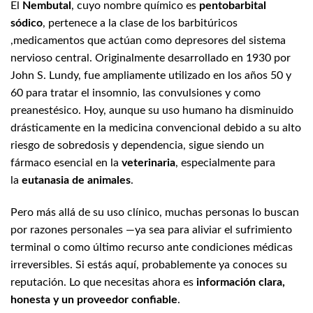
El
Nembutal
, cuyo nombre químico es
pentobarbital
pueden
elegir
sódico
, pertenece a la clase de los barbitúricos
en
,medicamentos que actúan como depresores del sistema
la
nervioso central. Originalmente desarrollado en 1930 por
página
John S. Lundy, fue ampliamente utilizado en los años 50 y
de
60 para tratar el insomnio, las convulsiones y como
producto
preanestésico. Hoy, aunque su uso humano ha disminuido
drásticamente en la medicina convencional debido a su alto
riesgo de sobredosis y dependencia, sigue siendo un
fármaco esencial en la
veterinaria
, especialmente para
la
eutanasia de animales
.
Pero más allá de su uso clínico, muchas personas lo buscan
por razones personales —ya sea para aliviar el sufrimiento
terminal o como último recurso ante condiciones médicas
irreversibles. Si estás aquí, probablemente ya conoces su
reputación. Lo que necesitas ahora es
información clara,
honesta y un proveedor confiable
.