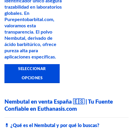
identificador único asegura
trazabilidad en laboratorios
globales. En
Purepentobarbital.com,
valoramos esta
transparencia. El polvo
Nembutal, derivado de
ácido barbitúrico, ofrece
pureza alta para
aplicaciones específicas.
SELECCIONAR
OPCIONES
Este
producto
tiene
Nembutal en venta España 🇪🇸 | Tu Fuente
múltiples
Confiable en Euthanasis.com
variantes.
Las
opciones
💊
¿Qué es el Nembutal y por qué lo buscas?
se