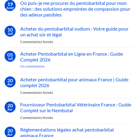
Une
France
Où puis-je me procurer du pentobarbital pour mon
19
sur
perspective
:
Découvrez
Août
chien : des solutions empreintes de compassion pour
clinique
Le
le
et
Guide
des adieux paisibles
Meilleur
humaine
Complet
Médicament
Aucun
2026
pour
commentaire
Euthanasier
Acheter du pentobarbital sodium : Votre guide pour
10
sur
un
Où
Juil
un achat sûr et légal
Chat
puis-
Humanement
je
sur
Commentaires fermés
et
me
Sans
Acheter
procurer
Souffrance
du
du
Acheter Pentobarbital en Ligne en France : Guide
05
pentobarbital
pentobarbital
Juil
Complet 2026
pour
sodium
mon
sur
Un commentaire
:
chien :
Acheter
des
Votre
Pentobarbital
solutions
en
guide
Acheter pentobarbital pour animaux France | Guide
20
empreintes
Ligne
pour
Avr
de
complet 2026
en
compassion
un
France
pour
sur
Commentaires fermés
achat
:
des
Acheter
Guide
sûr
adieux
Complet
pentobarbital
Fournisseur Pentobarbital Vétérinaire France : Guide
et
paisibles
20
2026
pour
légal
Avr
Complet sur le Nembutal
animaux
sur
Commentaires fermés
France
Fournisseur
|
Pentobarbital
Réglementations légales achat pentobarbital
Guide
20
Vétérinaire
complet
Avr
animaux France