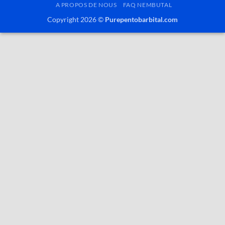
Un
A PROPOS DE NOUS
FAQ NEMBUTAL
guide
Copyright 2026 ©
Purepentobarbital.com
complet
sur
le
pentobarbital