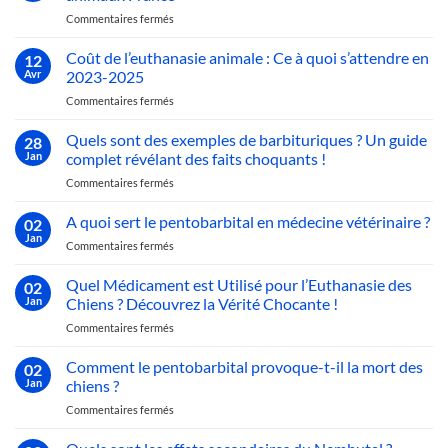
France
2026
sur
Commentaires fermés
:
Réglementations
Guide
légales
Coût de l’euthanasie animale : Ce à quoi s’attendre en
Complet
12
achat
sur
Avr
2023-2025
pentobarbital
le
sur
Commentaires fermés
animaux
Nembutal
Coût
France
de
Quels sont des exemples de barbituriques ? Un guide
28
l’euthanasie
Jan
complet révélant des faits choquants !
animale
sur
Commentaires fermés
:
Quels
Ce
sont
A quoi sert le pentobarbital en médecine vétérinaire ?
à
02
des
quoi
Jan
sur
Commentaires fermés
exemples
s’attendre
A
de
en
quoi
Quel Médicament est Utilisé pour l’Euthanasie des
barbituriques ?
02
2023-
sert
Jan
Chiens ? Découvrez la Vérité Chocante !
Un
2025
le
guide
sur
Commentaires fermés
pentobarbital
complet
Quel
en
révélant
Médicament
Comment le pentobarbital provoque-t-il la mort des
médecine
02
des
est
vétérinaire
Jan
chiens ?
faits
Utilisé
?
choquants !
sur
Commentaires fermés
pour
Comment
l’Euthanasie
le
des