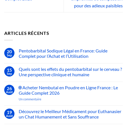
pour des adieux paisibles
ARTICLES RÉCENTS
Pentobarbital Sodique Légal en France: Guide
20
Sep
Complet pour l’Achat et l’Utilisation
Aucun
commentaire
Quels sont les effets du pentobarbital sur le cerveau ?
15
sur
Pentobarbital
Sep
Une perspective clinique et humaine
Sodique
Légal
Aucun
en
commentaire
🌐 Acheter Nembutal en Poudre en Ligne France : Le
26
France:
sur
Guide
Quels
Août
Guide Complet 2026
Complet
sont
pour
les
sur
Un commentaire
l’Achat
effets
🌐
et
du
Acheter
l’Utilisation
pentobarbital
Nembutal
Découvrez le Meilleur Médicament pour Euthanasier
19
sur
en
Août
un Chat Humanement et Sans Souffrance
le
Poudre
cerveau
en
Aucun
?
Ligne
commentaire