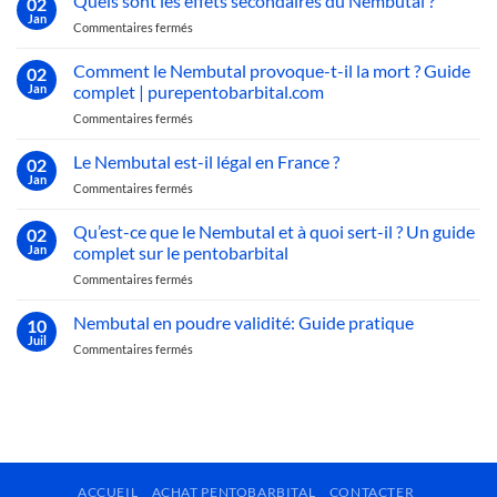
Quels sont les effets secondaires du Nembutal ?
02
pentobarbital
Chiens
Jan
sur
Commentaires fermés
provoque-
?
Quels
t-
Découvrez
sont
Comment le Nembutal provoque-t-il la mort ? Guide
il
02
la
les
Jan
complet | purepentobarbital.com
la
Vérité
effets
mort
Chocante
sur
Commentaires fermés
secondaires
des
!
Comment
du
chiens
le
Le Nembutal est-il légal en France ?
Nembutal
02
?
Nembutal
?
Jan
sur
Commentaires fermés
provoque-
Le
t-
Nembutal
Qu’est-ce que le Nembutal et à quoi sert-il ? Un guide
il
02
est-
Jan
complet sur le pentobarbital
la
il
mort
sur
Commentaires fermés
légal
?
Qu’est-
en
Guide
ce
Nembutal en poudre validité: Guide pratique
France
10
complet
que
?
Juil
|
sur
Commentaires fermés
le
purepentobarbital.com
Nembutal
Nembutal
en
et
poudre
à
validité:
quoi
Guide
sert-
pratique
il
?
ACCUEIL
ACHAT PENTOBARBITAL
CONTACTER