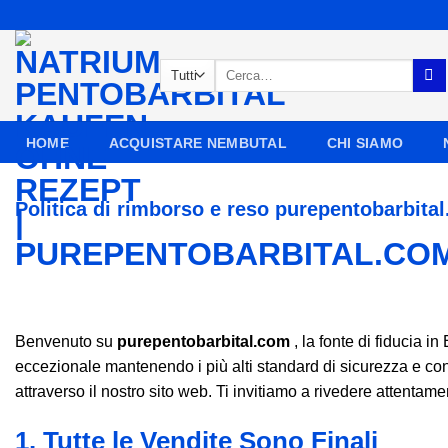
Salta
ai
contenuti
Cerca:
HOME
ACQUISTARE NEMBUTAL
CHI SIAMO
Politica di rimborso e reso purepentobarbita
Benvenuto su
purepentobarbital.com
, la fonte di fiducia i
eccezionale mantenendo i più alti standard di sicurezza e conf
attraverso il nostro sito web. Ti invitiamo a rivedere attentam
1. Tutte le Vendite Sono Finali