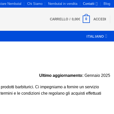
stare Nembutal
Chi Siamo
Nembutal in vendita
Contatti
Blog
0
CARRELLO /
0,00
€
ACCEDI
ITALIANO
Ultimo aggiornamento:
Gennaio 2025
i prodotti barbiturici. Ci impegniamo a fornire un servizio
rmini e le condizioni che regolano gli acquisti effettuati