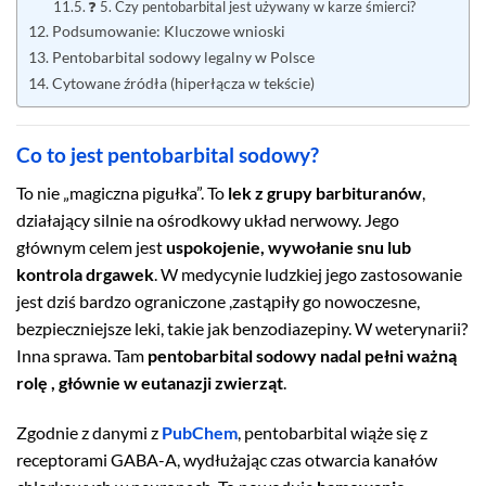
❓ 5. Czy pentobarbital jest używany w karze śmierci?
Podsumowanie: Kluczowe wnioski
Pentobarbital sodowy legalny w Polsce
Cytowane źródła (hiperłącza w tekście)
Co to jest pentobarbital sodowy?
To nie „magiczna pigułka”. To
lek z grupy barbituranów
,
działający silnie na ośrodkowy układ nerwowy. Jego
głównym celem jest
uspokojenie, wywołanie snu lub
kontrola drgawek
. W medycynie ludzkiej jego zastosowanie
jest dziś bardzo ograniczone ,zastąpiły go nowoczesne,
bezpieczniejsze leki, takie jak benzodiazepiny. W weterynarii?
Inna sprawa. Tam
pentobarbital sodowy nadal pełni ważną
rolę , głównie w eutanazji zwierząt
.
Zgodnie z danymi z
PubChem
, pentobarbital wiąże się z
receptorami GABA-A, wydłużając czas otwarcia kanałów