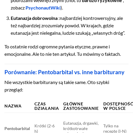
podróżami wewnętrznymi (choć to
bardzo ryzykowne
,
zobacz
PsychonautWiki
).
Eutanazja dobrowolna
:najbardziej kontrowersyjny, ale
też najbardziej zrozumiały powód. W krajach, gdzie
eutanazja jest nielegalna, ludzie szukają „własnych dróg”.
To ostatnie rodzi ogromne pytania etyczne, prawne i
emocjonalne. Ale to nie ten artykuł. Tu mówimy o faktach.
Porównanie: Pentobarbital vs. inne barbiturany
Nie wszystkie barbiturany są takie same. Oto szybki
przegląd:
CZAS
GŁÓWNE
DOSTĘPNOŚ
NAZWA
DZIAŁANIA
ZASTOSOWANIE
W POLSCE
Eutanazja, drgawki,
Krótki (2-6
Tylko na
Pentobarbital
krótkotrwałe
h)
receptę (I-N)