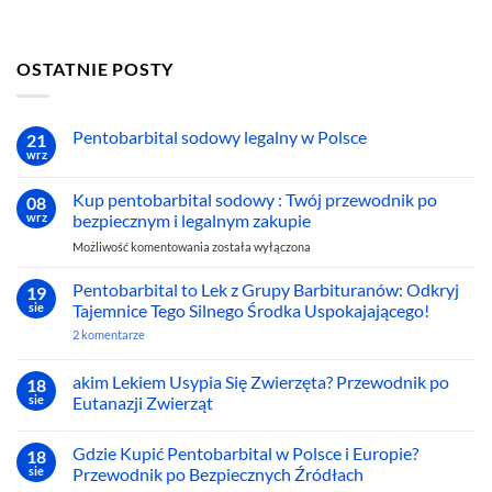
OSTATNIE POSTY
Pentobarbital sodowy legalny w Polsce
21
wrz
Brak
komentarzy
do
Kup pentobarbital sodowy : Twój przewodnik po
08
Pentobarbital
sodowy
wrz
bezpiecznym i legalnym zakupie
legalny
w
Kup
Możliwość komentowania
została wyłączona
Polsce
pentobarbital
sodowy
Pentobarbital to Lek z Grupy Barbituranów: Odkryj
19
:
sie
Tajemnice Tego Silnego Środka Uspokajającego!
Twój
do
2 komentarze
przewodnik
Pentobarbital
po
to
Lek
bezpiecznym
akim Lekiem Usypia Się Zwierzęta? Przewodnik po
18
z
i
sie
Eutanazji Zwierząt
Grupy
legalnym
Barbituranów:
Brak
zakupie
Odkryj
komentarzy
Tajemnice
Gdzie Kupić Pentobarbital w Polsce i Europie?
18
do
Tego
akim
sie
Przewodnik po Bezpiecznych Źródłach
Silnego
Lekiem
Środka