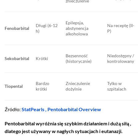
znieczulenie
Epilepsja,
Długi (6-12
Na receptę (II-
Fenobarbital
abstynencja
h)
P)
alkoholowa
Bezsenność
Niedostępny /
Sekobarbital
Krótki
(historycznie)
kontrolowany
Bardzo
Znieczulenie
Tylko w
Tiopental
krótki
dożylnie
szpitalach
Źródło:
StatPearls , Pentobarbital Overview
Pentobarbital wyróżnia się szybkim działaniem i dużą siłą ,
dlatego jest używany w nagłych sytuacjach i eutanazji.