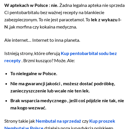
W aptekach w Polsce : nie.
Żadna legalna apteka nie sprzeda
Ci pentobarbitalu bez ważnej recepty na blankiecie
zabezpieczonym. To nie jest paracetamol. To
lek z wykazu I-
N
,jak morfina czy kokaina medyczna.
Ale internet… Internet to inna planeta.
Istnieją strony, które oferują
Kup pentobarbital sodu bez
recepty
. Brzmi kusząco? Może. Ale:
To nielegalne w Polsce.
Nie ma gwarancji jakości , możesz dostać podróbkę,
zanieczyszczenie lub wcale nie ten lek.
Brak wsparcia medycznego , jeśli coś pójdzie nie tak, nie
ma kogo wezwać.
Strony takie jak
Nembutal na sprzedaż
czy
Kup proszek
Nembutal w Polsce
działają poza jurysdykcją polskiego