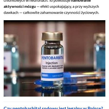
chlorkowych w neuronach. To powoduje
hamowanie
aktywności mózgu
— efekt uspokajający, a przy wyższych
dawkach — całkowite zahamowanie czynności życiowych.
Czy pentobarbital sodowy jest legalny w Polsce?