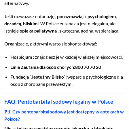
alternatywy.
Jeśli rozważasz eutanazję ,
porozmawiaj z psychologiem,
doradcą, bliskimi
. W Polsce eutanazja jest nielegalna, ale
istnieje
opieka paliatywna
, skuteczna, godna, wspierająca.
Organizacje, z którymi warto się skontaktować:
Hospicjum
: znajdziesz je w każdej większej miejscowości.
Linia Zaufania dla osób chorych:800 70 70 20
Fundacja “Jesteśmy Blisko”
:wsparcie psychologiczne dla
osób z chorobami przewlekłymi.
FAQ: Pentobarbital sodowy legalny w Polsce
❓ 1. Czy pentobarbital sodowy jest dostępny w aptekach w
Polsce?
Nie — tylko na specjalną receptę lekarską, z blankietu