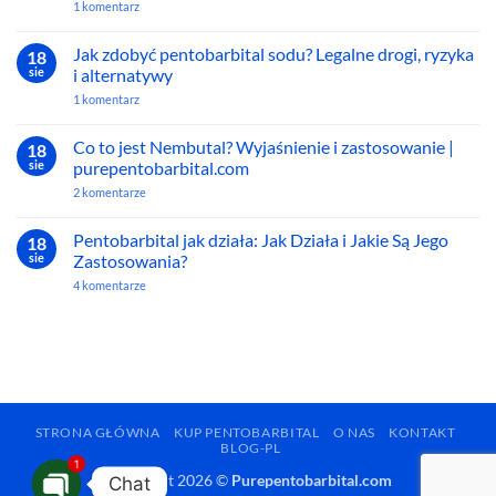
Usypia
do
1 komentarz
Uspokajającego!
Się
Gdzie
Zwierzęta?
Kupić
Przewodnik
Pentobarbital
Jak zdobyć pentobarbital sodu? Legalne drogi, ryzyka
18
po
w
sie
i alternatywy
Eutanazji
Polsce
Zwierząt
i
do
1 komentarz
Europie?
Jak
Przewodnik
zdobyć
po
pentobarbital
Co to jest Nembutal? Wyjaśnienie i zastosowanie |
18
Bezpiecznych
sodu?
Źródłach
sie
purepentobarbital.com
Legalne
drogi,
do
2 komentarze
ryzyka
Co
i
to
alternatywy
jest
Pentobarbital jak działa: Jak Działa i Jakie Są Jego
18
Nembutal?
sie
Zastosowania?
Wyjaśnienie
i
do
4 komentarze
zastosowanie
Pentobarbital
|
jak
purepentobarbital.com
działa:
Jak
Działa
i
Jakie
Są
Jego
Zastosowania?
STRONA GŁÓWNA
KUP PENTOBARBITAL
O NAS
KONTAKT
BLOG-PL
1
Copyright 2026 ©
Purepentobarbital.com
Chat