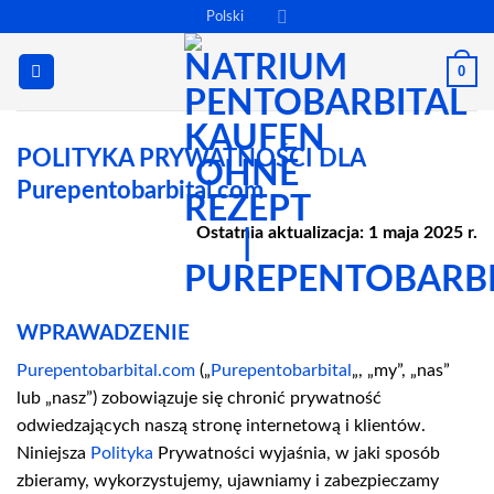
Przewiń
Polski
do
zawartości
0
POLITYKA PRYWATNOŚCI DLA
Purepentobarbital.com
Ostatnia aktualizacja: 1 maja 2025 r.
WPRAWADZENIE
Purepentobarbital.com
(„
Purepentobarbital
„, „my”, „nas”
lub „nasz”) zobowiązuje się chronić prywatność
odwiedzających naszą stronę internetową i klientów.
Niniejsza
Polityka
Prywatności wyjaśnia, w jaki sposób
zbieramy, wykorzystujemy, ujawniamy i zabezpieczamy