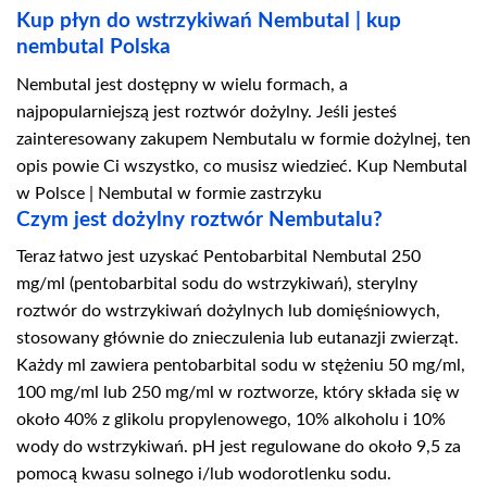
Kup płyn do wstrzykiwań Nembutal | kup
nembutal Polska
Nembutal jest dostępny w wielu formach, a
najpopularniejszą jest roztwór dożylny. Jeśli jesteś
zainteresowany zakupem Nembutalu w formie dożylnej, ten
opis powie Ci wszystko, co musisz wiedzieć. Kup Nembutal
w Polsce | Nembutal w formie zastrzyku
Czym jest dożylny roztwór Nembutalu?
Teraz łatwo jest uzyskać Pentobarbital Nembutal 250
mg/ml (pentobarbital sodu do wstrzykiwań), sterylny
roztwór do wstrzykiwań dożylnych lub domięśniowych,
stosowany głównie do znieczulenia lub eutanazji zwierząt.
Każdy ml zawiera pentobarbital sodu w stężeniu 50 mg/ml,
100 mg/ml lub 250 mg/ml w roztworze, który składa się w
około 40% z glikolu propylenowego, 10% alkoholu i 10%
wody do wstrzykiwań. pH jest regulowane do około 9,5 za
pomocą kwasu solnego i/lub wodorotlenku sodu.