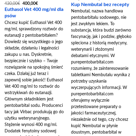
cen:
Pierwotna
Aktualna
430,00
€
400,00
€
Kup Nembutal bez recepty
od
cena
cena
Euthasol Vet 400 mg/ml dla
400,00€
Nembutal, nazwa handlowa
wynosiła:
wynosi:
do
430,00€.
400,00€.
psów
pentobarbitalu sodowego, nie
900,00€
Chcesz kupić Euthasol Vet 400
jest zwykłym lekiem. To
mg/ml, sprawdzony roztwór do
substancja, która budzi zarówno
eutanazji z pentobarbitalem?
fascynację, jak i podziw, głęboko
Dowiedz się wszystkiego o jego
spleciona z historią medycyny,
składzie, działaniu i legalności
weterynarii i złożonymi
zakupu u nas. Dyskretnie,
debatami etycznymi. W
bezpiecznie i szybko – Twoje
purepentobarbital.com
rozwiązanie na spokojną śmierć
rozumiemy, że zainteresowanie
czeka. Działaj już teraz i
tabletkami Nembutalu wynika z
zapewnij sobie jakość! Euthasol
potrzeby uzyskania
Vet 400 mg/ml to roztwór do
wyczerpujących informacji. W
wstrzykiwań do eutanazji.
purepentobarbital.com
Głównym składnikiem jest
oferujemy wyłącznie
pentobarbital sodu. Producenci
przetestowane preparaty o
tacy jak Virbac produkują go do
jakości farmaceutycznej,
użytku weterynaryjnego.
niezależnie od tego, czy chcesz
Stężenie wynosi 400 mg/ml.
kupić Nembutal w płynie
Dodatek fenytoiny sodowej
doustnym, pentobarbital w