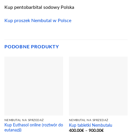
Kup pentobarbital sodowy Polska
Kup proszek Nembutal w Polsce
PODOBNE PRODUKTY
NEMBUTAL NA SPRZEDAŻ
NEMBUTAL NA SPRZEDAŻ
Kup Euthasol online (roztwór do
Kup tabletki Nembutalu
eutanazji)
Zakres
400,00
€
–
900,00
€