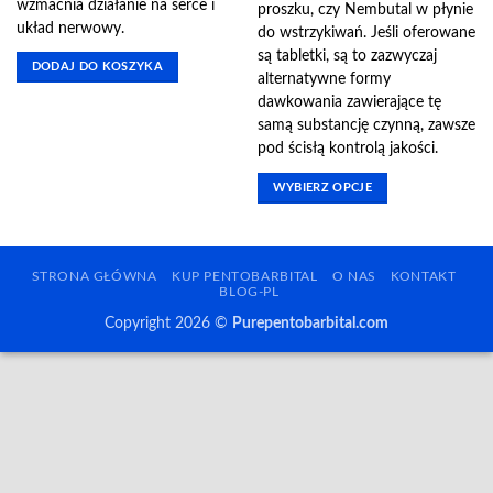
wzmacnia działanie na serce i
proszku, czy Nembutal w płynie
układ nerwowy.
do wstrzykiwań. Jeśli oferowane
są tabletki, są to zazwyczaj
DODAJ DO KOSZYKA
alternatywne formy
dawkowania zawierające tę
samą substancję czynną, zawsze
pod ścisłą kontrolą jakości.
WYBIERZ OPCJE
Ten
produkt
ma
STRONA GŁÓWNA
KUP PENTOBARBITAL
O NAS
KONTAKT
wiele
BLOG-PL
wariantów.
Copyright 2026 ©
Purepentobarbital.com
Opcje
można
wybrać
na
stronie
produktu