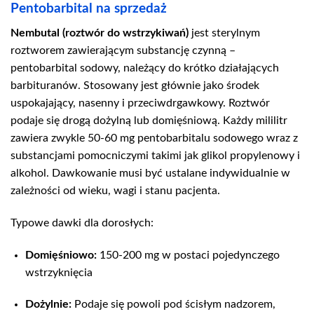
cen:
Pentobarbital na sprzedaż
od
450,00€
Nembutal (roztwór do wstrzykiwań)
jest sterylnym
do
roztworem zawierającym substancję czynną –
4.500,00€
pentobarbital sodowy, należący do krótko działających
barbituranów. Stosowany jest głównie jako środek
uspokajający, nasenny i przeciwdrgawkowy. Roztwór
podaje się drogą dożylną lub domięśniową. Każdy mililitr
zawiera zwykle 50-60 mg pentobarbitalu sodowego wraz z
substancjami pomocniczymi takimi jak glikol propylenowy i
alkohol. Dawkowanie musi być ustalane indywidualnie w
zależności od wieku, wagi i stanu pacjenta.
Typowe dawki dla dorosłych:
Domięśniowo:
150-200 mg w postaci pojedynczego
wstrzyknięcia
Dożylnie:
Podaje się powoli pod ścisłym nadzorem,