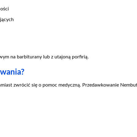
ości
jących
ym na barbiturany lub z utajoną porfirią.
owania?
chmiast zwrócić się o pomoc medyczną. Przedawkowanie Nemb