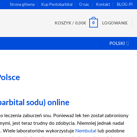
Strona główna
Kup Pentobarbital
O nas
Kontakt
BLOG-Pl
0
KOSZYK /
0,00
€
LOGOWANIE
POLSKI
olsce
rbital sodu) online
 leczenia zaburzeń snu. Ponieważ lek ten został zabroniony
nymi, jest teraz trudny do zdobycia. Niemniej jednak nadal
00€
a. Wiele laboratoriów wykorzystuje
Nembutal
lub podobne