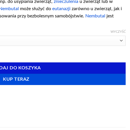
np. do usypiania zwierząt,
znieczulenia
u zwierząt lub w
Nembutal
może służyć do
eutanazji
zarówno u zwierząt, jak i
stosowania przy bezbolesnym samobójstwie.
Nembutal
jest
WYCZYŚĆ
DAJ DO KOSZYKA
KUP TERAZ