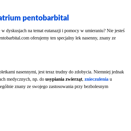
atrium pentobarbital
ę w dyskusjach na temat eutanazji i pomocy w umieraniu? Nie jesteś
ntobarbital.com oferujemy ten specjalny lek nasenny, znany ze
bletkami nasennymi, jest teraz trudny do zdobycia. Niemniej jednak
lach medycznych, np. do
usypiania zwierząt
,
znieczulenia
u
zczególnie znany ze swojego zastosowania przy bezbolesnym