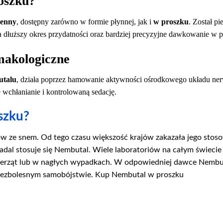
oszku?
senny
, dostępny zarówno w formie płynnej, jak i
w proszku
. Został p
a dłuższy okres przydatności oraz bardziej precyzyjne dawkowanie w 
makologiczne
utalu
, działa poprzez hamowanie aktywności ośrodkowego układu nerw
wchłanianie i kontrolowaną sedację.
szku?
ze snem. Od tego czasu większość krajów zakazała jego stosowan
nadal stosuje się Nembutal. Wiele laboratoriów na całym świec
zwierząt lub w nagłych wypadkach. W odpowiedniej dawce Nembuta
 bezbolesnym samobójstwie. Kup Nembutal w proszku