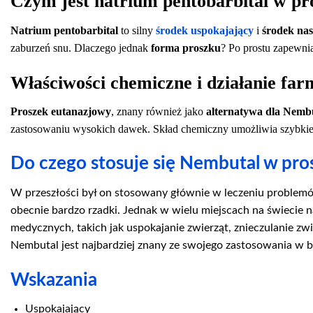
Czym jest natrium pentobarbital w pr
Natrium pentobarbital
to silny
środek uspokajający
i
środek na
zaburzeń snu. Dlaczego jednak
forma proszku
? Po prostu zapewni
Właściwości chemiczne i działanie far
Proszek eutanazjowy
, znany również jako
alternatywa dla Nemb
zastosowaniu wysokich dawek. Skład chemiczny umożliwia szybkie 
Do czego stosuje się Nembutal w pro
W przeszłości był on stosowany głównie w leczeniu problemów 
obecnie bardzo rzadki. Jednak w wielu miejscach na świecie 
medycznych, takich jak uspokajanie zwierząt, znieczulanie 
Nembutal jest najbardziej znany ze swojego zastosowania w
Wskazania
Uspokajający