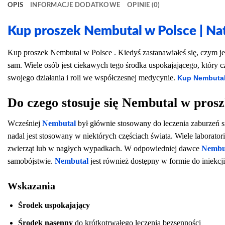
OPIS
INFORMACJE DODATKOWE
OPINIE (0)
Kup proszek Nembutal w Polsce | Nat
Kup proszek Nembutal w Polsce . Kiedyś zastanawiałeś się, czym j
sam. Wiele osób jest ciekawych tego środka uspokajającego, który c
swojego działania i roli we współczesnej medycynie.
Kup Nembutal
Do czego stosuje się Nembutal w pros
Wcześniej
Nembutal
był głównie stosowany do leczenia zaburzeń sn
nadal jest stosowany w niektórych częściach świata. Wiele laborat
zwierząt lub w nagłych wypadkach. W odpowiedniej dawce
Nembu
samobójstwie.
Nembutal
jest również dostępny w formie do iniekcji
Wskazania
Środek uspokajający
Środek nasenny
do krótkotrwałego leczenia bezsenności