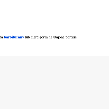
 na
barbiturany
lub cierpiącym na utajoną porfirię.