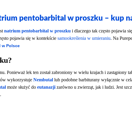
rium pentobarbital w proszku – kup n
est
natrium pentobarbital w proszku
i dlaczego tak często pojawia si
zęsto pojawia się w kontekście
samookreślenia w umieraniu
. Na Purepe
 w Polsce
zku?
u. Ponieważ lek ten został zabroniony w wielu krajach i zastąpiony ta
oriów wykorzystuje
Nembutal
lub podobne barbiturany wyłącznie w ce
tal
może służyć do
eutanazji
zarówno u zwierząt, jak i ludzi. Jest s
.