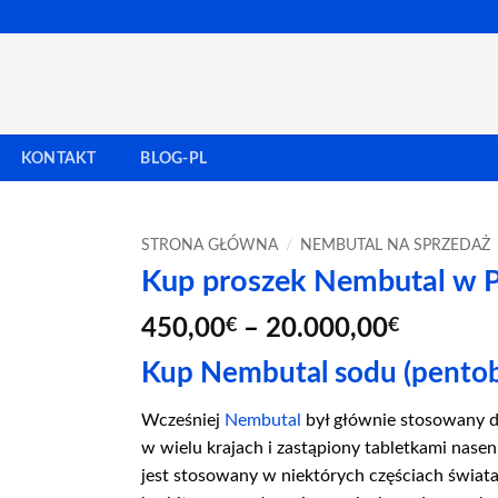
KONTAKT
BLOG-PL
STRONA GŁÓWNA
/
NEMBUTAL NA SPRZEDAŻ
Kup proszek Nembutal w P
Zakres
450,00
€
–
20.000,00
€
cen:
Kup Nembutal sodu (pentoba
od
450,00€
Wcześniej
Nembutal
był głównie stosowany do
do
w wielu krajach i zastąpiony tabletkami nasen
20.000,
jest stosowany w niektórych częściach świat