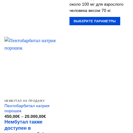
около 100 мг для взрослого
человека весом 70 кг.
ВЫБЕРИТЕ ПАРАМЕТРЫ
Этот
товар
имеет
несколько
вариаций.
Опции
можно
выбрать
на
странице
товара.
НЕМБУТАЛ НА ПРОДАЖУ
Пентобарбитал натрия
порошок
Диапазон
450,00
€
–
20.000,00
€
цен:
Нембутал также
450,00€
доступен в
–
20.000,00€