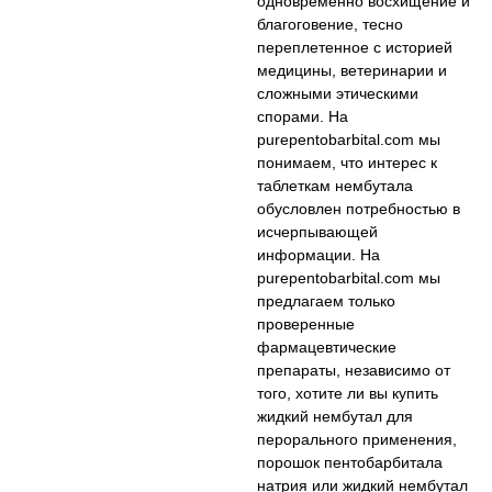
одновременно восхищение и
Опции
благоговение, тесно
можно
переплетенное с историей
выбрать
медицины, ветеринарии и
на
сложными этическими
странице
спорами. На
товара.
purepentobarbital.com мы
понимаем, что интерес к
таблеткам нембутала
обусловлен потребностью в
исчерпывающей
информации. На
purepentobarbital.com мы
предлагаем только
проверенные
фармацевтические
препараты, независимо от
того, хотите ли вы купить
жидкий нембутал для
перорального применения,
порошок пентобарбитала
натрия или жидкий нембутал