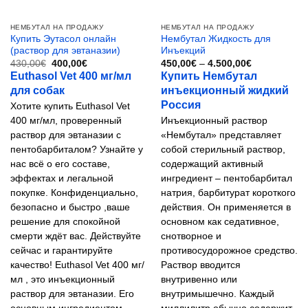
товара.
НЕМБУТАЛ НА ПРОДАЖУ
НЕМБУТАЛ НА ПРОДАЖУ
Купить Эутасол онлайн
Нембутал Жидкость для
(раствор для эвтаназии)
Инъекций
Первоначальная
Текущая
Диапазон
430,00
€
400,00
€
450,00
€
–
4.500,00
€
цена
цена:
цен:
Euthasol Vet 400 мг/мл
Купить Нембутал
составляла
400,00€.
450,00€
для собак
инъекционный жидкий
430,00€.
–
4.500,00€
Россия
Хотите купить Euthasol Vet
400 мг/мл, проверенный
Инъекционный раствор
раствор для эвтаназии с
«Нембутал» представляет
пентобарбиталом? Узнайте у
собой стерильный раствор,
нас всё о его составе,
содержащий активный
эффектах и ​​легальной
ингредиент – пентобарбитал
покупке. Конфиденциально,
натрия, барбитурат короткого
безопасно и быстро ,ваше
действия. Он применяется в
решение для спокойной
основном как седативное,
смерти ждёт вас. Действуйте
снотворное и
сейчас и гарантируйте
противосудорожное средство.
качество! Euthasol Vet 400 мг/
Раствор вводится
мл , это инъекционный
внутривенно или
раствор для эвтаназии. Его
внутримышечно. Каждый