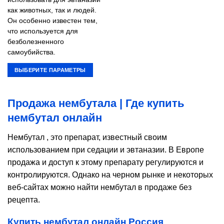
как животных, так и людей.
Он особенно известен тем,
что используется для
безболезненного
самоубийства.
ВЫБЕРИТЕ ПАРАМЕТРЫ
Этот
товар
Продажа нембутала | Где купить
имеет
несколько
нембутал онлайн
вариаций.
Опции
Нембутал , это препарат, известный своим
можно
использованием при седации и эвтаназии. В Европе
выбрать
продажа и доступ к этому препарату регулируются и
на
контролируются. Однако на черном рынке и некоторых
странице
веб-сайтах можно найти нембутал в продаже без
товара.
рецепта.
Купить нембутал онлайн Россия