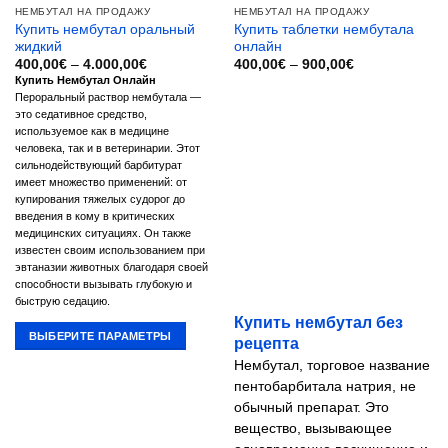
НЕМБУТАЛ НА ПРОДАЖУ
НЕМБУТАЛ НА ПРОДАЖУ
Купить нембутал оральный
Купить таблетки нембутала
жидкий
онлайн
Диапазон
Диапазон
400,00
€
–
4.000,00
€
400,00
€
–
900,00
€
цен:
цен:
Купить Нембутал Онлайн
400,00€
400,00€
Пероральный раствор нембутала —
–
–
4.000,00€
900,00€
это седативное средство,
используемое как в медицине
человека, так и в ветеринарии. Этот
сильнодействующий барбитурат
имеет множество применений: от
купирования тяжелых судорог до
введения в кому в критических
медицинских ситуациях. Он также
известен своим использованием при
эвтаназии животных благодаря своей
способности вызывать глубокую и
быструю седацию.
Купить нембутал без
ВЫБЕРИТЕ ПАРАМЕТРЫ
рецепта
Этот
Нембутал, торговое название
товар
пентобарбитала натрия, не
имеет
обычный препарат. Это
несколько
вещество, вызывающее
вариаций.