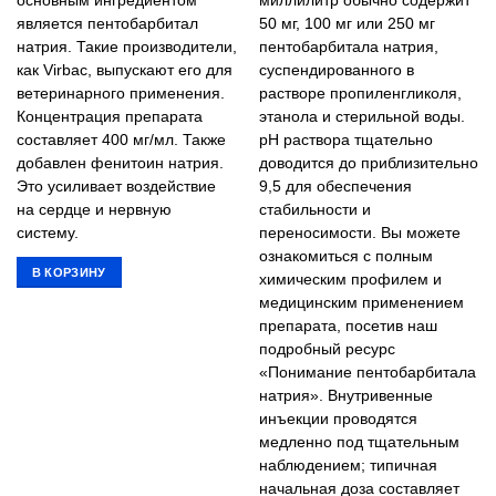
основным ингредиентом
миллилитр обычно содержит
является пентобарбитал
50 мг, 100 мг или 250 мг
натрия. Такие производители,
пентобарбитала натрия,
как Virbac, выпускают его для
суспендированного в
ветеринарного применения.
растворе пропиленгликоля,
Концентрация препарата
этанола и стерильной воды.
составляет 400 мг/мл. Также
pH раствора тщательно
добавлен фенитоин натрия.
доводится до приблизительно
Это усиливает воздействие
9,5 для обеспечения
на сердце и нервную
стабильности и
систему.
переносимости. Вы можете
ознакомиться с полным
В КОРЗИНУ
химическим профилем и
медицинским применением
препарата, посетив наш
подробный ресурс
«Понимание пентобарбитала
натрия». Внутривенные
инъекции проводятся
медленно под тщательным
наблюдением; типичная
начальная доза составляет