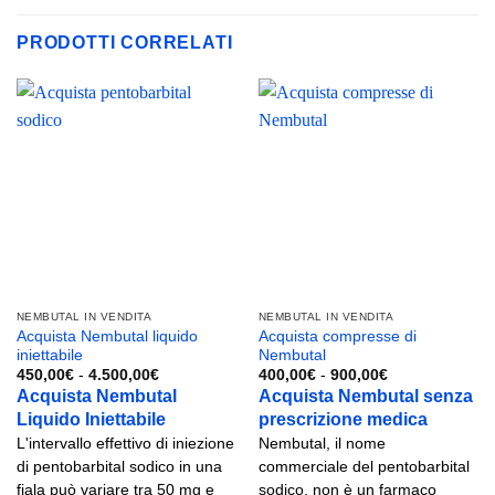
PRODOTTI CORRELATI
NEMBUTAL IN VENDITA
NEMBUTAL IN VENDITA
Acquista Nembutal liquido
Acquista compresse di
iniettabile
Nembutal
Fascia
Fascia
450,00
€
-
4.500,00
€
400,00
€
-
900,00
€
di
di
Acquista Nembutal
Acquista Nembutal senza
prezzo:
prezzo:
Liquido Iniettabile
prescrizione medica
da
da
450,00€
400,00€
L'intervallo effettivo di iniezione
Nembutal, il nome
a
a
4.500,00€
900,00€
di pentobarbital sodico in una
commerciale del pentobarbital
fiala può variare tra 50 mg e
sodico, non è un farmaco