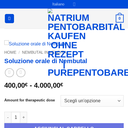
Salta
Italiano
ai
contenuti
0
HOME
/
NEMBUTAL IN VENDITA
Soluzione orale di Nembutal
Fascia
400,00
-
4.000,00
€
€
di
prezzo:
Amount for therapeutic dose
da
400,00€
Soluzione orale di Nembutal quantità
a
4.000,00€