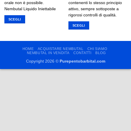
orale non è possibile.
contenenti lo stesso principio
Nembutal Liquido Iniettabile
attivo, sempre sottoposte a
rigorosi controlli di qualità.
SCEGLI
SCEGLI
Questo
prodotto
Questo
ha
prodotto
più
ha
HOME
ACQUISTARE NEMBUTAL
CHI SIAMO
varianti.
più
NEMBUTAL IN VENDITA
CONTATTI
BLOG
Le
varianti.
Copyright 2026 ©
Purepentobarbital.com
opzioni
Le
possono
opzioni
essere
possono
scelte
essere
nella
scelte
pagina
nella
del
pagina
prodotto
del
prodotto