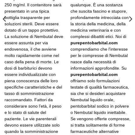
250 mg/ml. Il contenitore sarà
qualunque. È una sostanza
presentato in una tipica
che suscita fascino e stupore,
bottiglia trasparente per
profondamente intrecciata con
soluzioni sterili. Deve essere
la storia della medicina, della
dotato di un tappo protettivo.
medicina veterinaria e con
La soluzione di Nembutal deve
complessi dibattiti etici. Noi di
essere assunta per via
purepentobarbital.com
endovenosa, il che avviene
comprendiamo che l'interesse
molto rapidamente come nel
per le compresse di Nembutal
caso della pena di morte. Le
nasce dalla necessità di
dosi di barbiturici devono
informazioni approfondite. Su
essere individualizzate con
purepentobarbital.com
piena conoscenza delle loro
offriamo solo formulazioni
specifiche caratteristiche e del
testate di qualità farmaceutica,
tasso di somministrazione
sia che si desideri acquistare
raccomandato. Fattori da
Nembutal liquido orale,
considerare sono l'età, il peso
pentobarbital sodico in polvere
e lo stato di salute del
o Nembutal liquido iniettabile.
paziente. Le vie parenterali
Se vengono offerte compresse,
devono essere utilizzate solo
si tratta solitamente di forme
quando la somministrazione
farmaceutiche alternative