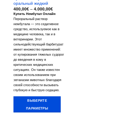
оральный жидкий
Диапазон
400,00
€
–
4.000,00
€
цен:
Купить Нембутал Онлайн
400,00€
Пероральный раствор
–
4.000,00€
нембутала — это седативное
средство, используемое как в
медицине человека, так и в
ветеринарии. Этот
сильнодействующий барбитурат
имеет множество применений:
от купирования тяжелых судорог
до введения в кому в
критических медицинских
ситуациях. Он также известен
своим использованием при
эвтаназии животных благодаря
своей способности вызывать
глубокую и быструю седацию.
ВЫБЕРИТЕ
ПАРАМЕТРЫ
Этот
товар
имеет