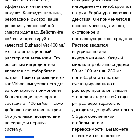
эффектах и ​​легальной
ингредиент – пентобарбитал
покупке. Конфиденциально,
натрия, барбитурат короткого
безопасно и быстро ,ваше
действия. Он применяется в
решение для спокойной
основном как седативное,
смерти ждёт вас. Действуйте
снотворное и
сейчас и гарантируйте
противосудорожное средство.
качество! Euthasol Vet 400 мг/
Раствор вводится
мл , это инъекционный
внутривенно или
раствор для эвтаназии. Его
внутримышечно. Каждый
основным ингредиентом
миллилитр обычно содержит
является пентобарбитал
50 мг, 100 мг или 250 мг
натрия. Такие производители,
пентобарбитала натрия,
как Virbac, выпускают его для
суспендированного в
ветеринарного применения.
растворе пропиленгликоля,
Концентрация препарата
этанола и стерильной воды.
составляет 400 мг/мл. Также
pH раствора тщательно
добавлен фенитоин натрия.
доводится до приблизительно
Это усиливает воздействие
9,5 для обеспечения
на сердце и нервную
стабильности и
систему.
переносимости. Вы можете
ознакомиться с полным