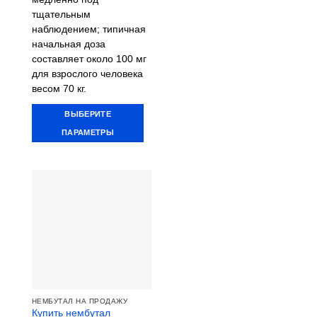
выбрать
тщательным
на
наблюдением; типичная
странице
начальная доза
товара.
составляет около 100 мг
для взрослого человека
весом 70 кг.
ВЫБЕРИТЕ
ПАРАМЕТРЫ
Этот
товар
имеет
несколько
вариаций.
Опции
можно
выбрать
на
странице
товара.
НЕМБУТАЛ НА ПРОДАЖУ
Купить нембутал