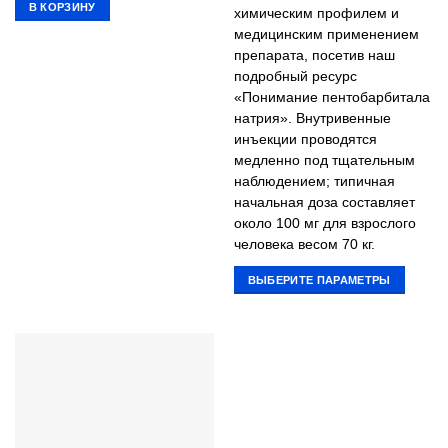
В КОРЗИНУ
химическим профилем и
медицинским применением
препарата, посетив наш
подробный ресурс
«Понимание пентобарбитала
натрия». Внутривенные
инъекции проводятся
медленно под тщательным
наблюдением; типичная
начальная доза составляет
около 100 мг для взрослого
человека весом 70 кг.
ВЫБЕРИТЕ ПАРАМЕТРЫ
Этот
товар
имеет
несколько
вариаций.
Опции
можно