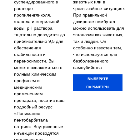
суспендированного в
животных или в
растворе
чрезвычайных ситуациях.
пропиленгликоля,
При правильной
этанола и стерильной
дозировке нембутал
воды. pH раствора
можно использовать для
тщательно доводится до
эвтаназии как животных,
приблизительно 9,5 для
так и людей. Он
обеспечения
особенно известен тем,
стабильности и
что используется для
переносимости. Вы
безболезненного
можете ознакомиться с
самоубийства.
полным химическим
ВЫБЕРИТЕ
профилем и
ПАРАМЕТРЫ
медицинским
применением
Этот
препарата, посетив наш
товар
подробный ресурс
имеет
«Понимание
несколько
пентобарбитала
вариаций.
натрия». Внутривенные
Опции
инъекции проводятся
можно
медленно под