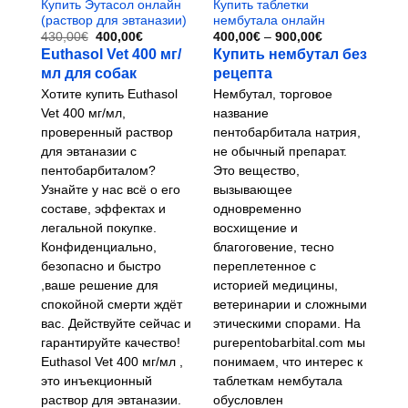
Купить Эутасол онлайн
Купить таблетки
(раствор для эвтаназии)
нембутала онлайн
Первоначальная
Текущая
Диапазон
430,00
€
400,00
€
400,00
€
–
900,00
€
цена
цена:
цен:
Euthasol Vet 400 мг/
Купить нембутал без
составляла
400,00€.
400,00€
мл для собак
рецепта
430,00€.
–
900,00€
Хотите купить Euthasol
Нембутал, торговое
Vet 400 мг/мл,
название
проверенный раствор
пентобарбитала натрия,
для эвтаназии с
не обычный препарат.
пентобарбиталом?
Это вещество,
Узнайте у нас всё о его
вызывающее
составе, эффектах и ​​
одновременно
легальной покупке.
восхищение и
Конфиденциально,
благоговение, тесно
безопасно и быстро
переплетенное с
,ваше решение для
историей медицины,
спокойной смерти ждёт
ветеринарии и сложными
вас. Действуйте сейчас и
этическими спорами. На
гарантируйте качество!
purepentobarbital.com мы
Euthasol Vet 400 мг/мл ,
понимаем, что интерес к
это инъекционный
таблеткам нембутала
раствор для эвтаназии.
обусловлен