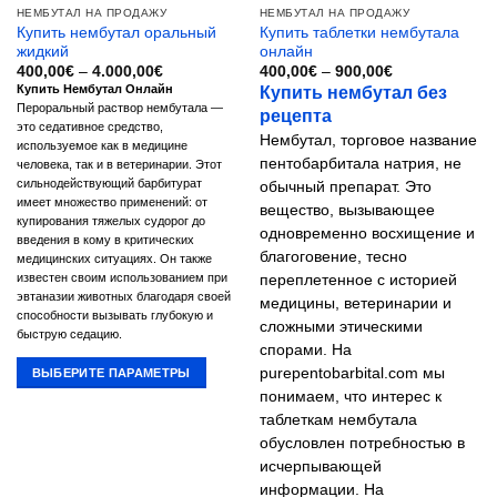
НЕМБУТАЛ НА ПРОДАЖУ
НЕМБУТАЛ НА ПРОДАЖУ
Купить нембутал оральный
Купить таблетки нембутала
жидкий
онлайн
Диапазон
Диапазон
400,00
€
–
4.000,00
€
400,00
€
–
900,00
€
цен:
цен:
Купить нембутал без
Купить Нембутал Онлайн
400,00€
400,00€
Пероральный раствор нембутала —
рецепта
–
–
4.000,00€
900,00€
это седативное средство,
Нембутал, торговое название
используемое как в медицине
пентобарбитала натрия, не
человека, так и в ветеринарии. Этот
сильнодействующий барбитурат
обычный препарат. Это
имеет множество применений: от
вещество, вызывающее
купирования тяжелых судорог до
одновременно восхищение и
введения в кому в критических
благоговение, тесно
медицинских ситуациях. Он также
известен своим использованием при
переплетенное с историей
эвтаназии животных благодаря своей
медицины, ветеринарии и
способности вызывать глубокую и
сложными этическими
быструю седацию.
спорами. На
purepentobarbital.com мы
ВЫБЕРИТЕ ПАРАМЕТРЫ
понимаем, что интерес к
Этот
таблеткам нембутала
товар
обусловлен потребностью в
имеет
исчерпывающей
несколько
информации. На
вариаций.