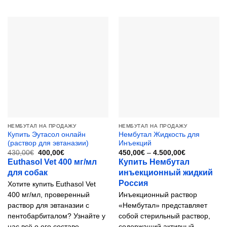
Этот
товар
имеет
несколько
вариаций.
Опции
можно
выбрать
на
странице
товара.
НЕМБУТАЛ НА ПРОДАЖУ
НЕМБУТАЛ НА ПРОДАЖУ
Купить Эутасол онлайн
Нембутал Жидкость для
(раствор для эвтаназии)
Инъекций
Первоначальная
Текущая
Диапазон
430,00
€
400,00
€
450,00
€
–
4.500,00
€
цена
цена:
цен:
Euthasol Vet 400 мг/мл
Купить Нембутал
составляла
400,00€.
450,00€
для собак
инъекционный жидкий
430,00€.
–
4.500,00€
Россия
Хотите купить Euthasol Vet
400 мг/мл, проверенный
Инъекционный раствор
раствор для эвтаназии с
«Нембутал» представляет
пентобарбиталом? Узнайте у
собой стерильный раствор,
нас всё о его составе,
содержащий активный