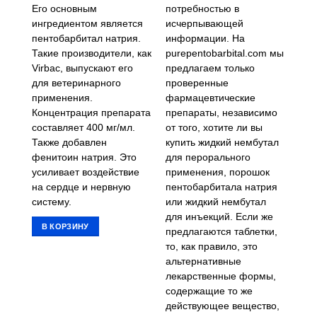
Его основным
потребностью в
ингредиентом является
исчерпывающей
пентобарбитал натрия.
информации. На
Такие производители, как
purepentobarbital.com мы
Virbac, выпускают его
предлагаем только
для ветеринарного
проверенные
применения.
фармацевтические
Концентрация препарата
препараты, независимо
составляет 400 мг/мл.
от того, хотите ли вы
Также добавлен
купить жидкий нембутал
фенитоин натрия. Это
для перорального
усиливает воздействие
применения, порошок
на сердце и нервную
пентобарбитала натрия
систему.
или жидкий нембутал
для инъекций. Если же
В КОРЗИНУ
предлагаются таблетки,
то, как правило, это
альтернативные
лекарственные формы,
содержащие то же
действующее вещество,