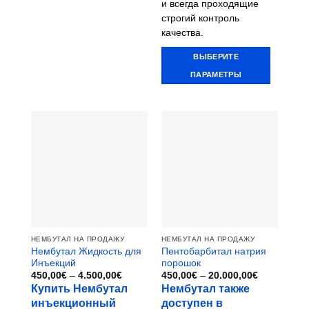
и всегда проходящие
строгий контроль
качества.
ВЫБЕРИТЕ
ПАРАМЕТРЫ
Этот
товар
имеет
несколько
вариаций.
Опции
можно
выбрать
на
странице
товара.
НЕМБУТАЛ НА ПРОДАЖУ
НЕМБУТАЛ НА ПРОДАЖУ
Нембутал Жидкость для
Пентобарбитал натрия
Инъекций
порошок
Диапазон
Диапазон
450,00
€
–
4.500,00
€
450,00
€
–
20.000,00
€
цен:
цен:
Купить Нембутал
Нембутал также
450,00€
450,00€
инъекционный
доступен в
–
–