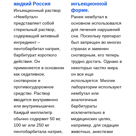
4.500,00€
20.000,00€
жидкий Россия
инъекционной
форме.
Инъекционный раствор
«Нембутал»
Ранее нембутал в
представляет собой
основном использовался
стерильный раствор,
для лечения нарушений
содержащий активный
сна. Поскольку препарат
ингредиент –
был запрещен во многих
пентобарбитал натрия,
странах и заменен
барбитурат короткого
снотворным, его теперь
действия. Он
трудно достать. Однако в
применяется в основном
некоторых частях мира
как седативное,
он все еще
снотворное и
используется. Многие
противосудорожное
лаборатории используют
средство. Раствор
нембутал или
вводится внутривенно
аналогичные
или внутримышечно.
барбитураты
Каждый миллилитр
исключительно в
обычно содержит 50 мг,
медицинских целях,
100 мг или 250 мг
например, для седации
пентобарбитала натрия,
животных, анестезии