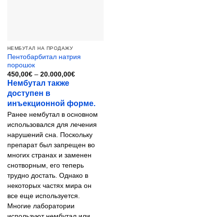
выбрать
на
странице
товара.
НЕМБУТАЛ НА ПРОДАЖУ
Пентобарбитал натрия
порошок
Диапазон
450,00
€
–
20.000,00
€
цен:
Нембутал также
450,00€
доступен в
–
20.000,00€
инъекционной форме.
Ранее нембутал в основном
использовался для лечения
нарушений сна. Поскольку
препарат был запрещен во
многих странах и заменен
снотворным, его теперь
трудно достать. Однако в
некоторых частях мира он
все еще используется.
Многие лаборатории
используют нембутал или