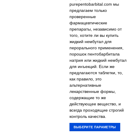
purepentobarbital.com мы
Опции
предлагаем только
можно
проверенные
выбрать
фармацевтические
на
препараты, независимо от
странице
того, хотите ли вы купить
товара.
жидкий нембутал для
перорального применения,
порошок пентобарбитала
натрия или жидкий нембутал
для инъекций. Если же
предлагаются таблетки, то,
как правило, это
альтернативные
лекарственные формы,
содержащие то же
действующее вещество, и
всегда проходящие строгий
контроль качества.
ВЫБЕРИТЕ ПАРАМЕТРЫ