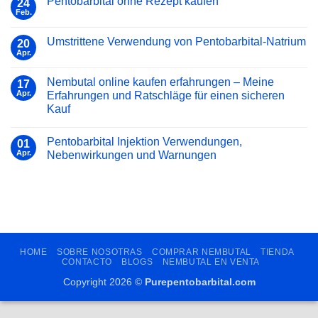
Pentobarbital ohne Rezept kaufen
Leitfaden
24
Kauf
compendium
Feb.
Keine
Kommentare
zu
Umstrittene Verwendung von Pentobarbital-Natrium
20
Pentobarbital
ohne
Apr.
Keine
Rezept
Kommentare
kaufen
zu
Nembutal online kaufen erfahrungen – Meine
17
Umstrittene
Verwendung
Apr.
Erfahrungen und Ratschläge für einen sicheren
von
Kauf
Pentobarbital-
Natrium
Keine
Kommentare
Pentobarbital Injektion Verwendungen,
zu
01
Nembutal
Apr.
Nebenwirkungen und Warnungen
online
kaufen
Keine
erfahrungen
Kommentare
–
zu
Meine
Pentobarbital
Erfahrungen
Injektion
und
Verwendungen,
Ratschläge
Nebenwirkungen
für
und
einen
Warnungen
HOME
SOBRE NOSOTRAS
COMPRAR NEMBUTAL
TIENDA
sicheren
Kauf
CONTACTO
BLOGS
NEMBUTAL EN VENTA
Copyright 2026 ©
Purepentobarbital.com