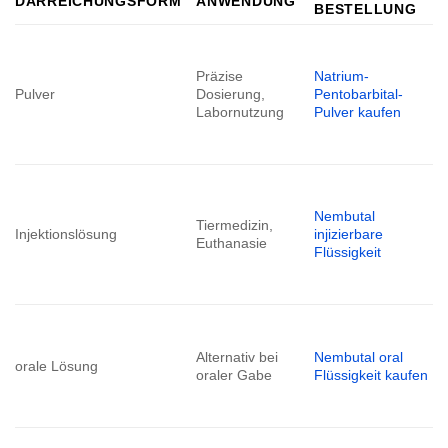
DARREICHUNGSFORM
ANWENDUNG
BESTELLUNG
Präzise
Natrium-
Pulver
Dosierung,
Pentobarbital-
Labornutzung
Pulver kaufen
Nembutal
Tiermedizin,
Injektionslösung
injizierbare
Euthanasie
Flüssigkeit
Alternativ bei
Nembutal oral
orale Lösung
oraler Gabe
Flüssigkeit kaufen