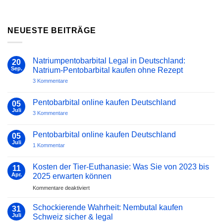
NEUESTE BEITRÄGE
Natriumpentobarbital Legal in Deutschland:
20
Sep.
Natrium-Pentobarbital kaufen ohne Rezept
zu
3 Kommentare
Natriumpentobarbital
Legal
in
Pentobarbital online kaufen Deutschland
05
Deutschland:
Juli
Natrium-
zu
3 Kommentare
Pentobarbital
Pentobarbital
kaufen
online
ohne
kaufen
Pentobarbital online kaufen Deutschland
05
Rezept
Deutschland
Juli
zu
1 Kommentar
Pentobarbital
online
kaufen
Kosten der Tier-Euthanasie: Was Sie von 2023 bis
11
Deutschland
Apr.
2025 erwarten können
für
Kommentare deaktiviert
Kosten
der
Schockierende Wahrheit: Nembutal kaufen
31
Tier-
Juli
Schweiz sicher & legal
Euthanasie: