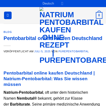
Zum
Deutsch
Inhalt
springen
0
BLOG
Pentobarbital online kaufen Deutschland
VERÖFFENTLICHT AM
JULI 5, 2025
VON
PUREPENTOBARBITAL
Pentobarbital online kaufen Deutschland |
Natrium-Pentobarbital: Was Sie wissen
müssen
Natrium-Pentobarbital
, oft unter dem historischen
Namen
Nembutal®
bekannt, gehört zur Klasse
der
Barbiturate
. Seine primäre medizinische Anwendung