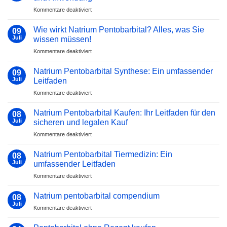
Sie
für
Kommentare deaktiviert
wissen
Natrium-
müssen
Pentobarbital
Wie wirkt Natrium Pentobarbital? Alles, was Sie
09
in
Juli
wissen müssen!
der
für
Kommentare deaktiviert
Anästhesie:
Wie
Wirkung
wirkt
und
Natrium Pentobarbital Synthese: Ein umfassender
09
Natrium
Anwendung
Juli
Leitfaden
Pentobarbital?
für
Kommentare deaktiviert
Alles,
Natrium
was
Pentobarbital
Sie
Natrium Pentobarbital Kaufen: Ihr Leitfaden für den
08
Synthese:
wissen
Juli
sicheren und legalen Kauf
Ein
müssen!
für
Kommentare deaktiviert
umfassender
Natrium
Leitfaden
Pentobarbital
Natrium Pentobarbital Tiermedizin: Ein
08
Kaufen:
Juli
umfassender Leitfaden
Ihr
für
Kommentare deaktiviert
Leitfaden
Natrium
für
Pentobarbital
den
Natrium pentobarbital compendium
08
Tiermedizin:
sicheren
Juli
für
Kommentare deaktiviert
Ein
und
Natrium
umfassender
legalen
pentobarbital