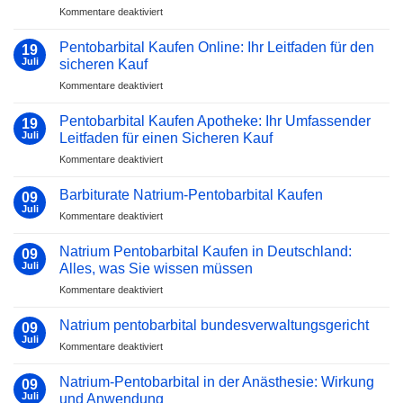
für
Kommentare deaktiviert
Was
Schockierende
Sie
Wahrheit:
von
Pentobarbital Kaufen Online: Ihr Leitfaden für den
19
Nembutal
2023
Juli
sicheren Kauf
kaufen
bis
für
Kommentare deaktiviert
Schweiz
2025
Pentobarbital
sicher
erwarten
Kaufen
&
Pentobarbital Kaufen Apotheke: Ihr Umfassender
können
19
Online:
legal
Juli
Leitfaden für einen Sicheren Kauf
Ihr
für
Kommentare deaktiviert
Leitfaden
Pentobarbital
für
Kaufen
den
Barbiturate Natrium-Pentobarbital Kaufen
09
Apotheke:
sicheren
Juli
für
Kommentare deaktiviert
Ihr
Kauf
Barbiturate
Umfassender
Natrium-
Natrium Pentobarbital Kaufen in Deutschland:
Leitfaden
09
Pentobarbital
Juli
für
Alles, was Sie wissen müssen
Kaufen
einen
für
Kommentare deaktiviert
Sicheren
Natrium
Kauf
Pentobarbital
Natrium pentobarbital bundesverwaltungsgericht
09
Kaufen
Juli
für
Kommentare deaktiviert
in
Natrium
Deutschland:
pentobarbital
Natrium-Pentobarbital in der Anästhesie: Wirkung
Alles,
09
bundesverwaltungsgericht
Juli
was
und Anwendung